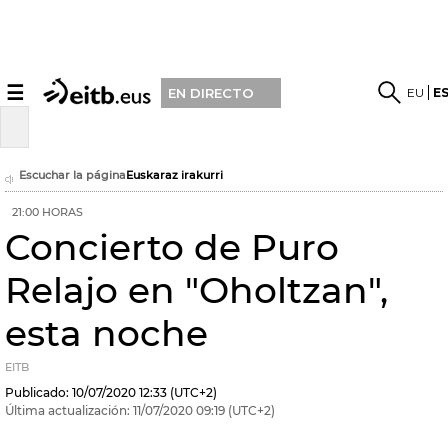
☰
EU
E
EN DIRECTO
Escuchar la página
Euskaraz irakurri
21:00 HORAS
Concierto de Puro
Relajo en "Oholtzan",
esta noche
EITB
Publicado:
10/07/2020
12:33
(UTC+2)
Última actualización:
11/07/2020
09:19
(UTC+2)