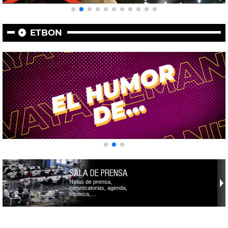
ETBON
SALA DE PRENSA
Notas de prensa,
convocatorias, agenda,
fototeca,…