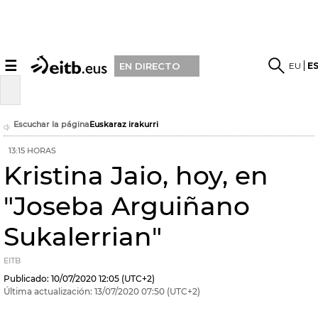
☰
EU
E
EN DIRECTO
Escuchar la página
Euskaraz irakurri
13:15 HORAS
Kristina Jaio, hoy, en
"Joseba Arguiñano
Sukalerrian"
EITB
Publicado:
10/07/2020
12:05
(UTC+2)
Última actualización:
13/07/2020
07:50
(UTC+2)