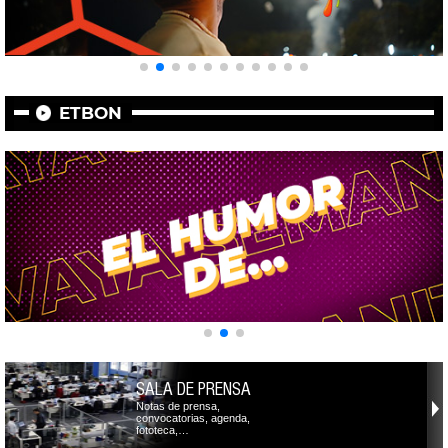
ETBON
SALA DE PRENSA
Notas de prensa,
convocatorias, agenda,
fototeca,…