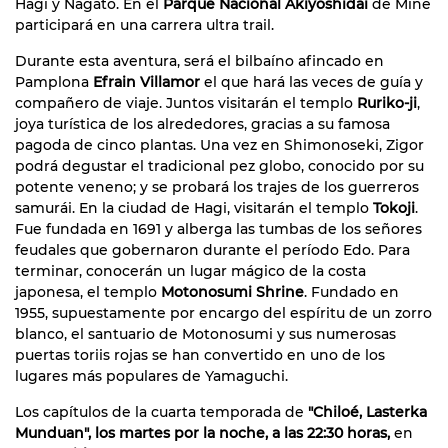
Hagi y Nagato. En el
Parque Nacional Akiyoshidai
de Mine
participará en una carrera ultra trail.
Durante esta aventura, será el bilbaíno afincado en
Pamplona
Efrain Villamor
el que hará las veces de guía y
compañero de viaje. Juntos visitarán el templo
Ruriko-ji
,
joya turística de los alrededores, gracias a su famosa
pagoda de cinco plantas. Una vez en Shimonoseki, Zigor
podrá degustar el tradicional pez globo, conocido por su
potente veneno; y se probará los trajes de los guerreros
samurái. En la ciudad de Hagi, visitarán el templo
Tokoji
.
Fue fundada en 1691 y alberga las tumbas de los señores
feudales que gobernaron durante el período Edo. Para
terminar, conocerán un lugar mágico de la costa
japonesa, el templo
Motonosumi Shrine
. Fundado en
1955, supuestamente por encargo del espíritu de un zorro
blanco, el santuario de Motonosumi y sus numerosas
puertas toriis rojas se han convertido en uno de los
lugares más populares de Yamaguchi.
Los capítulos de la cuarta temporada de
"Chiloé, Lasterka
Munduan", los martes por la noche, a las 22:30 horas,
en