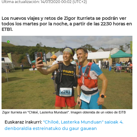
Última actualización:
14/07/2020
00:02
(UTC+2)
Los nuevos viajes y retos de Zigor Iturrieta se podrán ver
todos los martes por la noche, a partir de las 22:30 horas en
ETB1.
Zigor Iturrieta en "Chiloé, Lasterka Munduan". Imagen obtenida de un video de EiTB
Euskaraz irakurri:
"Chiloé, Lasterka Munduan" saioak 4.
denboraldia estreinatuko du gaur gauean