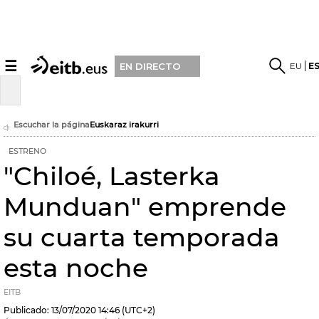
☰
EU
E
EN DIRECTO
Escuchar la página
Euskaraz irakurri
ESTRENO
"Chiloé, Lasterka
Munduan" emprende
su cuarta temporada
esta noche
EITB
Publicado:
13/07/2020
14:46
(UTC+2)