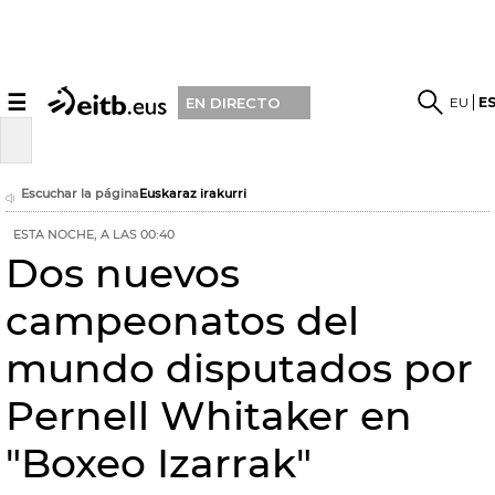
☰
EU
E
EN DIRECTO
Escuchar la página
Euskaraz irakurri
ESTA NOCHE, A LAS 00:40
Dos nuevos
campeonatos del
mundo disputados por
Pernell Whitaker en
"Boxeo Izarrak"