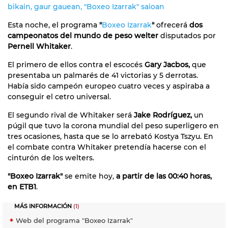
bikain, gaur gauean, "Boxeo Izarrak" saioan
Esta noche, el programa
"
Boxeo Izarrak
"
ofrecerá
dos
campeonatos del mundo de peso welter
disputados por
Pernell Whitaker
.
El primero de ellos contra el escocés
Gary Jacbos,
que
presentaba un palmarés de 41 victorias y 5 derrotas.
Había sido campeón europeo cuatro veces y aspiraba a
conseguir el cetro universal.
El segundo rival de Whitaker será
Jake Rodríguez,
un
púgil que tuvo la corona mundial del peso superligero en
tres ocasiones, hasta que se lo arrebató Kostya Tszyu. En
el combate contra Whitaker pretendía hacerse con el
cinturón de los welters.
"Boxeo Izarrak"
se emite hoy,
a partir de las 00:40 horas,
en ETB1
.
MÁS INFORMACIÓN
(1)
Web del programa "Boxeo Izarrak"