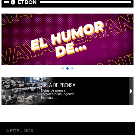
ETBON
SALA DE PRENSA
Notas de prensa,
convocatorias, agenda,
fototeca,…
© EITB - 2026