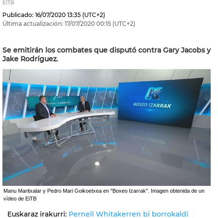
EITB
Publicado:
16/07/2020
13:35
(UTC+2)
Última actualización:
17/07/2020
00:15
(UTC+2)
Se emitirán los combates que disputó contra Gary Jacobs y
Jake Rodríguez.
Manu Maritxalar y Pedro Mari Goikoetxea en "Boxeo Izarrak". Imagen obtenida de un
vídeo de EiTB
Euskaraz irakurri:
Pernell Whitakerren bi borrokaldi