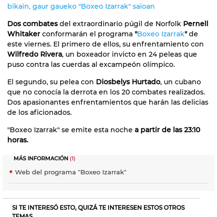
bikain, gaur gaueko "Boxeo Izarrak" saioan
Dos combates
del extraordinario púgil de Norfolk
Pernell
Whitaker
conformarán el programa
"
Boxeo Izarrak
"
de
este viernes. El primero de ellos, su enfrentamiento con
Wilfredo Rivera
, un boxeador invicto en 24 peleas que
puso contra las cuerdas al excampeón olímpico.
El segundo, su pelea con
Diosbelys Hurtado
, un cubano
que no conocía la derrota en los 20 combates realizados.
Dos apasionantes enfrentamientos que harán las delicias
de los aficionados.
"Boxeo Izarrak" se emite esta noche
a partir de las 23:10
horas.
MÁS INFORMACIÓN
(1)
Web del programa "Boxeo Izarrak"
SI TE INTERESÓ ESTO, QUIZÁ TE INTERESEN ESTOS OTROS
TEMAS