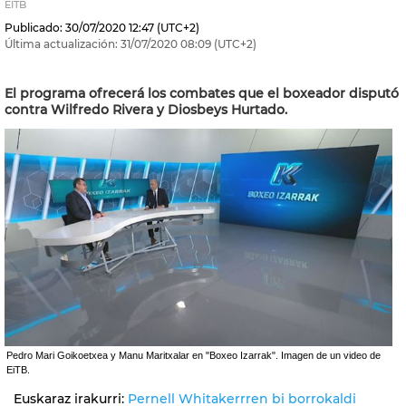
EITB
Publicado:
30/07/2020
12:47
(UTC+2)
Última actualización:
31/07/2020
08:09
(UTC+2)
El programa ofrecerá los combates que el boxeador disputó
contra Wilfredo Rivera y Diosbeys Hurtado.
Pedro Mari Goikoetxea y Manu Maritxalar en "Boxeo Izarrak". Imagen de un video de
EiTB.
Euskaraz irakurri:
Pernell Whitakerrren bi borrokaldi