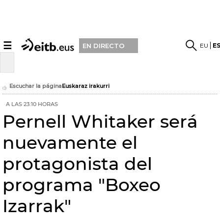
☰
EU
E
EN DIRECTO
Escuchar la página
Euskaraz irakurri
A LAS 23:10 HORAS
Pernell Whitaker será
nuevamente el
protagonista del
programa "Boxeo
Izarrak"