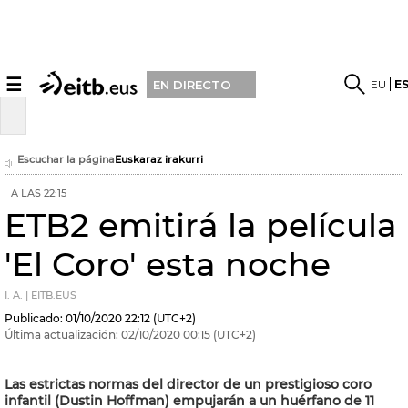
☰
EU
E
EN DIRECTO
Escuchar la página
Euskaraz irakurri
A LAS 22:15
ETB2 emitirá la película
'El Coro' esta noche
I. A. | EITB.EUS
Publicado:
01/10/2020
22:12
(UTC+2)
Última actualización:
02/10/2020
00:15
(UTC+2)
Las estrictas normas del director de un prestigioso coro
infantil (Dustin Hoffman) empujarán a un huérfano de 11