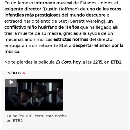
En un famoso
internado musical
de Estados Unidos, el
exigente director
(Dustin Hoffman) de
uno de los coros
infantiles más prestigiosos del mundo descubre
el
extraordinario talento de Stet (Garrett Wareing),
un
conflictivo niño huérfano de 11 años
que ha llegado allí
tras la muerte de su madre, gracias a la ayuda de un
mecenas anónimo. Las
estrictas normas
del director
empujarán a un reticente Stet a
despertar el amor por la
música
.
No te pierdas la película
El Coro
,
hoy
, a las
22:15
, en
ETB2
.
VÍDEOS
(1)
La película 'El coro', esta noche,
en ETB2