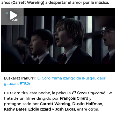
años (Garrett Wareing) a despertar el amor por la música.
0:26
Euskaraz irakurri:
'El Coro' filma izango da ikusgai, gaur
gauean, ETB2n
ETB2 emitirá, esta noche, la película
El Coro
(
Boychoir
). Se
trata de un filme dirigido por
François Girard
y
protagonizado por
Garrett Wareing
,
Dustin Hoffman
,
Kathy Bates
,
Eddie Izzard
y
Josh Lucas
, entre otros.