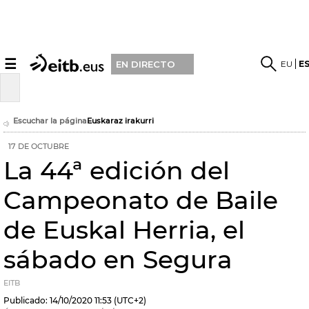
☰
EU
E
EN DIRECTO
Escuchar la página
Euskaraz irakurri
17 DE OCTUBRE
La 44ª edición del
Campeonato de Baile
de Euskal Herria, el
sábado en Segura
EITB
Publicado:
14/10/2020
11:53
(UTC+2)