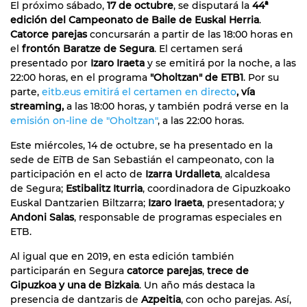
El próximo sábado,
17 de octubre
, se disputará la
44ª
edición del Campeonato de Baile de Euskal Herria
.
Catorce parejas
concursarán a partir de las 18:00 horas en
el
frontón Baratze de Segura
. El certamen será
presentado por
Izaro Iraeta
y se emitirá por la noche, a las
22:00 horas, en el programa
"Oholtzan" de ETB1
. Por su
parte,
eitb.eus emitirá el certamen
en directo
, vía
streaming,
a las 18:00 horas, y también podrá verse en la
emisión on-line de "Oholtzan"
, a las 22:00 horas.
Este miércoles, 14 de octubre, se ha presentado en la
sede de EiTB de San Sebastián el campeonato, con la
participación en el acto de
Izarra Urdalleta
, alcaldesa
de Segura;
Estibalitz Iturria
, coordinadora de Gipuzkoako
Euskal Dantzarien Biltzarra;
Izaro Iraeta
, presentadora; y
Andoni Salas
, responsable de programas especiales en
ETB.
Al igual que en 2019, en esta edición también
participarán en Segura
catorce parejas
,
trece de
Gipuzkoa y una de Bizkaia
. Un año más destaca la
presencia de dantzaris de
Azpeitia
, con ocho parejas. Así,