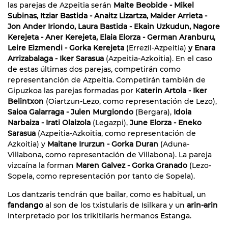
las parejas de Azpeitia serán
Maite Beobide - Mikel
Subinas, Itziar Bastida - Anaitz Lizartza, Maider Arrieta -
Jon Ander Iriondo, Laura Bastida - Ekain Uzkudun, Nagore
Kerejeta - Aner Kerejeta, Elaia Elorza - German Aranburu,
Leire Eizmendi - Gorka Kerejeta
(Errezil-Azpeitia)
y Enara
Arrizabalaga - Iker Sarasua
(Azpeitia-Azkoitia). En el caso
de estas últimas dos parejas, competirán como
representanción de Azpeitia. Competirán también de
Gipuzkoa las parejas formadas por K
aterin Artola - Iker
Belintxon
(Oiartzun-Lezo, como representación de Lezo),
Saioa Galarraga - Julen Murgiondo
(Bergara),
Idoia
Narbaiza - Irati Olaizola
(Legazpi),
June Elorza - Eneko
Sarasua
(Azpeitia-Azkoitia, como representación de
Azkoitia) y
Maitane Irurzun - Gorka Duran
(Aduna-
Villabona, como representación de Villabona). La pareja
vizcaína la forman
Maren Galvez - Gorka Granado
(Lezo-
Sopela, como representación por tanto de Sopela).
Los dantzaris tendrán que bailar, como es habitual, un
fandango
al son de los txistularis de Isilkara y un
arin-arin
interpretado por los trikitilaris hermanos Estanga.