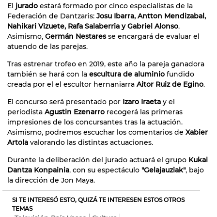
El
jurado
estará formado por cinco especialistas de la
Federación de Dantzaris:
Josu Ibarra, Antton Mendizabal,
Nahikari Vizuete, Rafa Salaberria y Gabriel Alonso
.
Asimismo,
Germán Nestares
se encargará de evaluar el
atuendo de las parejas.
Tras estrenar trofeo en 2019, este año la pareja ganadora
también se hará con la
escultura de aluminio
fundido
creada por el el escultor hernaniarra
Aitor Ruiz de Egino
.
El concurso será presentado por
Izaro Iraeta
y el
periodista
Agustin Ezenarro
recogerá las primeras
impresiones de los concursantes tras la actuación.
Asimismo, podremos escuchar los comentarios de
Xabier
Artola
valorando las distintas actuaciones.
Durante la deliberación del jurado actuará el grupo
Kukai
Dantza Konpainia
, con su espectáculo
"Gelajauziak"
, bajo
la dirección de Jon Maya.
SI TE INTERESÓ ESTO, QUIZÁ TE INTERESEN ESTOS OTROS
TEMAS