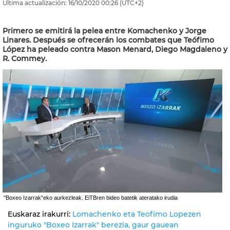
Última actualización:
16/10/2020
00:26
(UTC+2)
Primero se emitirá la pelea entre Komachenko y Jorge
Linares. Después se ofrecerán los combates que Teófimo
López ha peleado contra Mason Menard, Diego Magdaleno y
R. Commey.
"Boxeo Izarrak"eko aurkezleak. EiTBren bideo batetik ateratako irudia
Euskaraz irakurri:
Lomachenko eta Teofimo Lopezen
inguruko "Boxeo Izarrak" berezia, gaur gauean