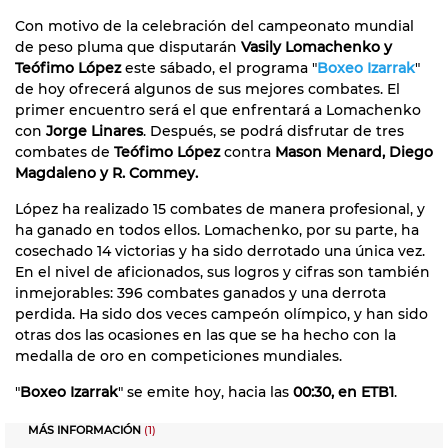
Con motivo de la celebración del campeonato mundial
de peso pluma que disputarán
Vasily Lomachenko y
Teófimo López
este sábado, el programa "
Boxeo Izarrak
"
de hoy ofrecerá algunos de sus mejores combates. El
primer encuentro será el que enfrentará a Lomachenko
con
Jorge Linares
. Después, se podrá disfrutar de tres
combates de
Teófimo López
contra
Mason Menard, Diego
Magdaleno y R. Commey.
López ha realizado 15 combates de manera profesional, y
ha ganado en todos ellos. Lomachenko, por su parte, ha
cosechado 14 victorias y ha sido derrotado una única vez.
En el nivel de aficionados, sus logros y cifras son también
inmejorables: 396 combates ganados y una derrota
perdida. Ha sido dos veces campeón olímpico, y han sido
otras dos las ocasiones en las que se ha hecho con la
medalla de oro en competiciones mundiales.
"
Boxeo Izarrak
" se emite hoy, hacia las
00:30, en ETB1
.
MÁS INFORMACIÓN
(1)