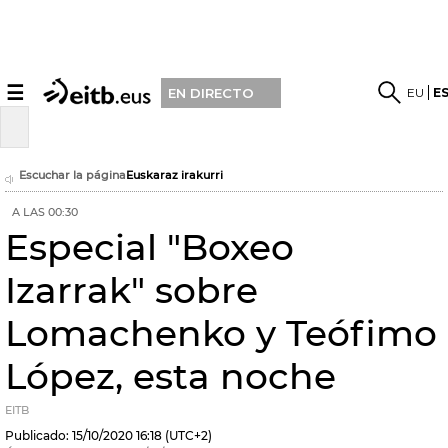
☰
EU
E
EN DIRECTO
Escuchar la página
Euskaraz irakurri
A LAS 00:30
Especial "Boxeo
Izarrak" sobre
Lomachenko y Teófimo
López, esta noche
EITB
Publicado:
15/10/2020
16:18
(UTC+2)