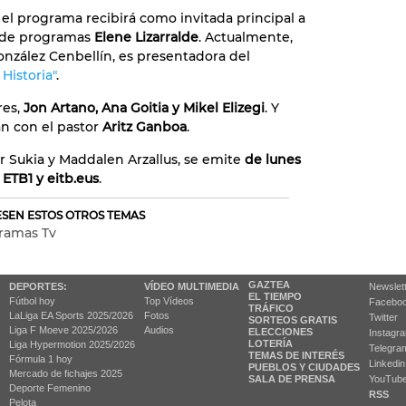
 el programa recibirá como invitada principal a
ta de programas
Elene Lizarralde
. Actualmente,
onzález Cenbellín, es presentadora del
Historia"
.
res,
Jon Artano, Ana Goitia y Mikel Elizegi
. Y
n con el pastor
Aritz Ganboa
.
r Sukia y Maddalen Arzallus, se emite
de lunes
n ETB1 y eitb.eus
.
RESEN ESTOS OTROS TEMAS
ramas Tv
GAZTEA
DEPORTES:
VÍDEO MULTIMEDIA
Newslet
EL TIEMPO
Fútbol hoy
Top Vídeos
Facebo
TRÁFICO
LaLiga EA Sports 2025/2026
Fotos
Twitter
SORTEOS GRATIS
Liga F Moeve 2025/2026
Audios
ELECCIONES
Instagr
LOTERÍA
Liga Hypermotion 2025/2026
Telegra
TEMAS DE INTERÉS
Fórmula 1 hoy
Linkedin
PUEBLOS Y CIUDADES
Mercado de fichajes 2025
SALA DE PRENSA
YouTub
Deporte Femenino
RSS
Pelota