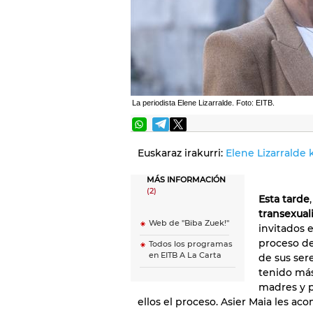
La periodista Elene Lizarralde. Foto: EITB.
Euskaraz irakurri:
Elene Lizarralde 
MÁS INFORMACIÓN
(2)
Esta tarde
transexual
Web de ''Biba Zuek!''
invitados 
proceso de
Todos los programas
en EITB A La Carta
de sus ser
tenido má
madres y p
ellos el proceso. Asier Maia les aco