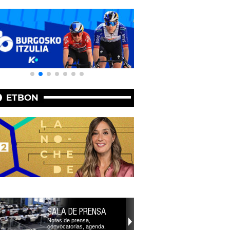
ETBON
SALA DE PRENSA
Notas de prensa,
convocatorias, agenda,