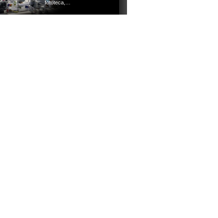
fototeca,…