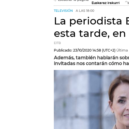
Euskaraz irakurri
TELEVISIÓN
A LAS 18:00
La periodista 
esta tarde, en
EITB
Publicado:
23/10/2020
14:58
(UTC+2)
Última 
Además, también hablarán sobre 
invitadas nos contarán cómo han