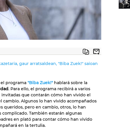
kazetaria, gaur arratsaldean, "Biba Zuek!" saioan
, el programa
"Biba Zuek!"
hablará sobre la
idad
. Para ello, el programa recibirá a varios
e invitadas que contarán cómo han vivido el
l cambio. Algunos lo han vivido acompañados
es queridos, pero en cambio, otros, lo han
s complicado. También estarán algunas
adres en plató para contar cómo han vivido
mpañará en la tertulia.