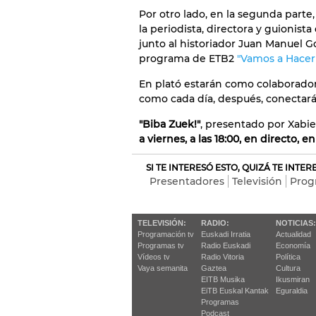
Por otro lado, en la segunda parte,
la periodista, directora y guionis
junto al historiador Juan Manuel G
programa de ETB2
"Vamos a Hacer 
En plató estarán como colaborado
como cada día, después, conectará
"Biba Zuek!"
, presentado por Xabie
a viernes, a las 18:00, en directo, e
SI TE INTERESÓ ESTO, QUIZÁ TE INTE
Presentadores
Televisión
Prog
TELEVISIÓN:
RADIO:
NOTICIAS:
Programación tv
Euskadi Irratia
Actualidad
Programas tv
Radio Euskadi
Economía
Vídeos tv
Radio Vitoria
Política
Vaya semanita
Gaztea
Cultura
EITB Musika
Ikusmiran
EiTB Euskal Kantak
Eguraldia
Programas
Podcast