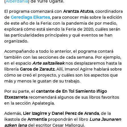
(
Alberdania
) de Yurre Ugarte.
El programa comenzará con
Arantza Atutxa
, coordinadora
de
Gerediaga Elkartea
, para conocer más sobre la edición
de este año de la Feria: con la pandemia de por medio,
explicará cómo está siendo la Feria de 2020, cuáles serán
las particularidades principales y qué eventos se han
organizado.
Acompañando a todo lo anterior, el pograma contará
también con las secciones de cada semana. Por ejemplo,
en el espacio
Arte saltzaileak
nos desplazaremos hasta la
librería
Garoa de Zarautz.
Allí, Imanol Agirre hablará sobre
cómo se creó el proyecto, y cuáles son los aspectos que
más y menos le gustan de su trabajo.
Por su parte, el
cantante de En Tol Samiento Iñigo
Etxezarreta
recomendará algunos de sus libros favoritos
en la sección Apalategia.
Además,
Lier Izagirre y Danel Perez de Aranda
, de la
ikastola de
Armentia
propondrán el libro
Luna Jaunaren
azken lana
del escritor Cesar Mallorqui.