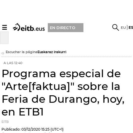
☰
EU
E
EN DIRECTO
Escuchar la página
Euskaraz irakurri
A LAS 12:40
Programa especial de
"Arte[faktua]" sobre la
Feria de Durango, hoy,
en ETB1
EITB
Publicado:
03/12/2020
15:25
(UTC+1)