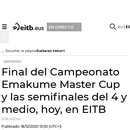
☰
EU
E
EN DIRECTO
Escuchar la página
Euskaraz irakurri
DEPORTES
Final del Campeonato
Emakume Master Cup
y las semifinales del 4 y
medio, hoy, en EITB
EITB MEDIA
Publicado:
18/12/2020
13:50
(UTC+1)