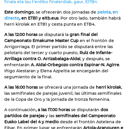
finala eta lau t'erdiko finalerdiak, gaur, EITBn
Este domingo
, se ofrecerán dos jornadas de
pelota
,
en
directo
, en ETB1 y eitb.eus
. Por otro lado, también habrá
herri kirolak en ETB1 y cesta punta en ETB4.
A las 12:00 horas
se disputará la
gran final del
Campeonato Emakume Master Cup
en el frontón de
Arrigorriaga. El primer partido se disputará entre las
pelotaris del tercer y cuarto puesto,
Ruiz de Infante-
Arrillaga contra O. Arrizabalaga-Aldai
, y después, se
enfrentarán
A. Aldai-Orbegozo contra Espinar-N. Agirre
.
Iñigo Aiestaran y Elena Azpeitia se encargarán del
segumiento de la final.
A las 16:00 horas
se ofrecerá una jornada de
herri kirolak
,
las semifinales de parejas juvenil, las últimas semifinales
de la Copa de Oro y la jornada de tronza femenina.
A continuación
, a las 17.00 horas
se disputarán
dos
partidos de parejas
y las
semifinales del Campeonato
Eusko Label del 4 y medio
desde el frontón Astelena de
Eibar. En primer lugar se enfrentarán
Artola-Aranguren e