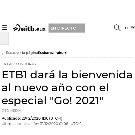
☰
EU
E
EN DIRECTO
Escuchar la página
Euskaraz irakurri
A LAS 00:15 HORAS
ETB1 dará la bienvenida
al nuevo año con el
especial "Go! 2021"
EITB MEDIA
Publicado:
29/12/2020
11:16
(UTC+1)
Última actualización:
31/12/2020
01:08
(UTC+1)