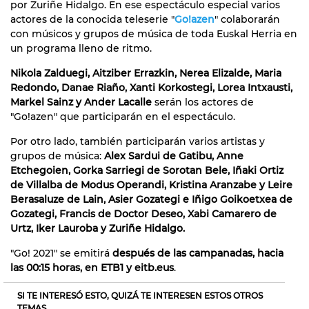
por Zuriñe Hidalgo. En ese espectáculo especial varios
actores de la conocida teleserie "
Go!azen
" colaborarán
con músicos y grupos de música de toda Euskal Herria en
un programa lleno de ritmo.
Nikola Zalduegi, Aitziber Errazkin, Nerea Elizalde, Maria
Redondo, Danae Riaño, Xanti Korkostegi, Lorea Intxausti,
Markel Sainz y Ander Lacalle
serán los actores de
"Go!azen" que participarán en el espectáculo.
Por otro lado, también participarán varios artistas y
grupos de música:
Alex Sardui de Gatibu, Anne
Etchegoien, Gorka Sarriegi de Sorotan Bele, Iñaki Ortiz
de Villalba de Modus Operandi, Kristina Aranzabe y Leire
Berasaluze de Lain, Asier Gozategi e Iñigo Goikoetxea de
Gozategi, Francis de Doctor Deseo, Xabi Camarero de
Urtz, Iker Lauroba y Zuriñe Hidalgo.
"Go! 2021" se emitirá
después de las campanadas, hacia
las 00:15 horas, en ETB1 y eitb.eus
.
SI TE INTERESÓ ESTO, QUIZÁ TE INTERESEN ESTOS OTROS
TEMAS