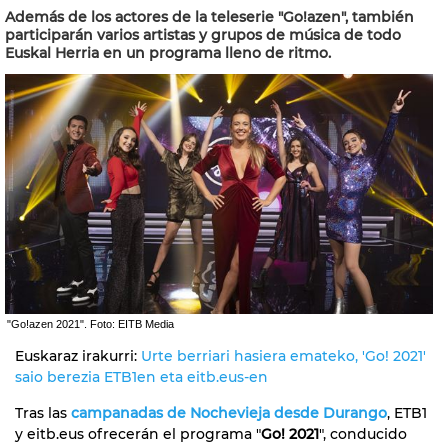
Además de los actores de la teleserie "Go!azen", también
participarán varios artistas y grupos de música de todo
Euskal Herria en un programa lleno de ritmo.
"Go!azen 2021". Foto: EITB Media
Euskaraz irakurri:
Urte berriari hasiera emateko, 'Go! 2021'
saio berezia ETB1en eta eitb.eus-en
Tras las
campanadas de Nochevieja desde Durango
, ETB1
y eitb.eus ofrecerán el programa "
Go! 2021
", conducido