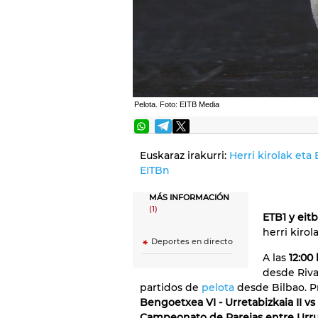
Pelota. Foto: EITB Media
Euskaraz irakurri:
Herri kirolak eta
EITBn
MÁS INFORMACIÓN
(1)
ETB1 y eitb
herri kirol
Deportes en directo
A las
12:00
desde Rivab
partidos de
pelota
desde Bilbao. P
Bengoetxea VI - Urretabizkaia II vs
Campeonato de Parejas entre Urrut