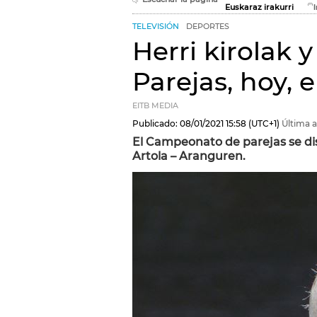
Euskaraz irakurri
TELEVISIÓN
DEPORTES
Herri kirolak
Parejas, hoy, 
EITB MEDIA
Publicado:
08/01/2021
15:58
(UTC+1)
Última a
El Campeonato de parejas se di
Artola – Aranguren.