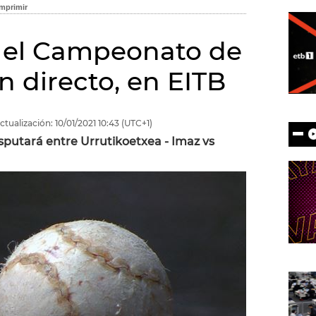
 y el Campeonato de
en directo, en EITB
ctualización:
10/01/2021
10:43
(UTC+1)
sputará entre Urrutikoetxea - Imaz vs