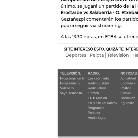
último, se jugará un partido de la
Erostarbe vs Salaberria - O. Etxebar
Gaztañazpi comentarán los partid
podrá seguir vía streaming.
A las 13:30 horas, en ETB4 se ofrec
SI TE INTERESÓ ESTO, QUIZÁ TE INTE
Deportes
Pelota
Televisión
He
TELEVISIÓN:
RADIO:
NOTICIAS:
Programación tv
Euskadi Irratia
Actualidad
Programas tv
Radio Euskadi
Economía
Vídeos tv
Radio Vitoria
Política
Vaya semanita
Gaztea
Cultura
EITB Musika
Ikusmiran
EiTB Euskal Kantak
Eguraldia
Programas
Podcast
Artxipelagoa