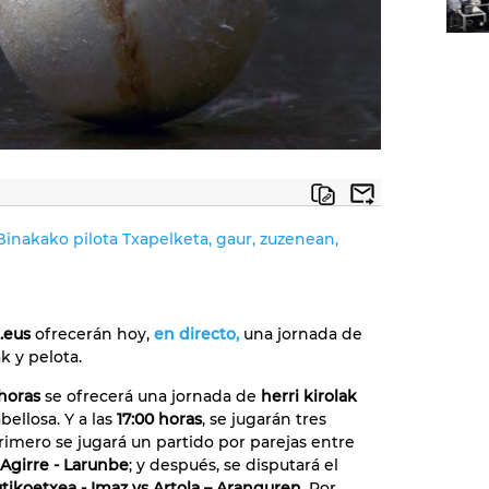
 Binakako pilota Txapelketa, gaur, zuzenean,
.eus
ofrecerán hoy,
en directo,
una jornada de
ak y pelota.
 horas
se ofrecerá una jornada de
herri kirolak
ellosa. Y a las
17:00 horas
, se jugarán tres
rimero se jugará un partido por parejas entre
 Agirre - Larunbe
; y después, se disputará el
ikoetxea - Imaz vs Artola – Aranguren
. Por