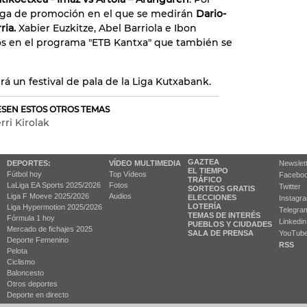
 liga de promoción en el que se medirán
Dario-
ria.
Xabier Euzkitze, Abel Barriola e Ibon
os en el programa "ETB Kantxa" que también se
erá un festival de pala de la Liga Kutxabank.
RESEN ESTOS OTROS TEMAS
rri Kirolak
GAZTEA
DEPORTES:
VÍDEO MULTIMEDIA
Newslet
EL TIEMPO
Fútbol hoy
Top Vídeos
Facebo
TRÁFICO
LaLiga EA Sports 2025/2026
Fotos
Twitter
SORTEOS GRATIS
Liga F Moeve 2025/2026
Audios
ELECCIONES
Instagr
LOTERÍA
Liga Hypermotion 2025/2026
Telegra
TEMAS DE INTERÉS
Fórmula 1 hoy
Linkedin
PUEBLOS Y CIUDADES
Mercado de fichajes 2025
SALA DE PRENSA
YouTub
Deporte Femenino
RSS
Pelota
Ciclismo
Baloncesto
Otros deportes
Deporte en directo