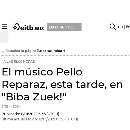
☰
EU
E
EN DIRECTO
Escuchar la página
Euskaraz irakurri
A LAS 18:00 HORAS
El músico Pello
Reparaz, esta tarde, en
"Biba Zuek!"
EITB MEDIA
Publicado:
11/01/2021
13:36
(UTC+1)
Última actualización:
12/01/2021
01:36
(UTC+1)