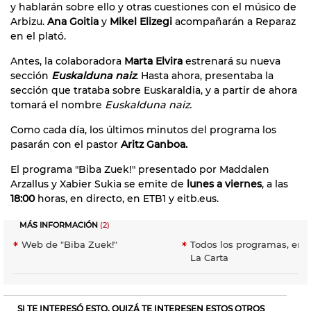
y hablarán sobre ello y otras cuestiones con el músico de
Arbizu.
Ana Goitia
y
Mikel Elizegi
acompañarán a Reparaz
en el plató.
Antes, la colaboradora
Marta Elvira
estrenará su nueva
sección
Euskalduna naiz
. Hasta ahora, presentaba la
sección que trataba sobre Euskaraldia, y a partir de ahora
tomará el nombre
Euskalduna naiz.
Como cada día, los últimos minutos del programa los
pasarán con el pastor
Aritz Ganboa.
El programa "Biba Zuek!" presentado por Maddalen
Arzallus y Xabier Sukia se emite de
lunes a viernes
, a las
18:00
horas, en directo, en ETB1 y eitb.eus.
MÁS INFORMACIÓN
(2)
Web de "Biba Zuek!"
Todos los programas, en 
La Carta
SI TE INTERESÓ ESTO, QUIZÁ TE INTERESEN ESTOS OTROS