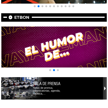
ETBON
SALA DE PRENSA
Notas de prensa,
convocatorias, agenda,
fototeca,…