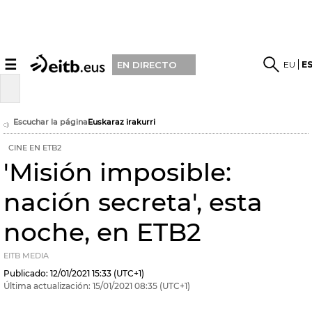
☰
EU
E
EN DIRECTO
Escuchar la página
Euskaraz irakurri
CINE EN ETB2
'Misión imposible:
nación secreta', esta
noche, en ETB2
EITB MEDIA
Publicado:
12/01/2021
15:33
(UTC+1)
Última actualización:
15/01/2021
08:35
(UTC+1)