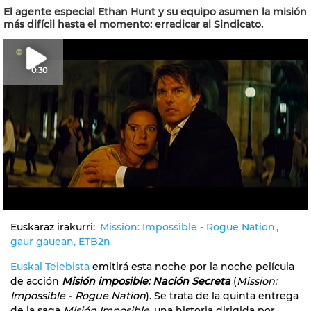
El agente especial Ethan Hunt y su equipo asumen la misión
más difícil hasta el momento: erradicar al Sindicato.
0:30
Euskaraz irakurri:
'Mission: Impossible - Rogue Nation',
gaur gauean, ETB2n
Euskal Telebista
emitirá esta noche
por la noche película
de acción
Misión imposible: Nación Secreta
(
Mission:
Impossible - Rogue Nation
). Se trata de la quinta entrega
de la saga
Misión Imposible
, una historia dirigida por