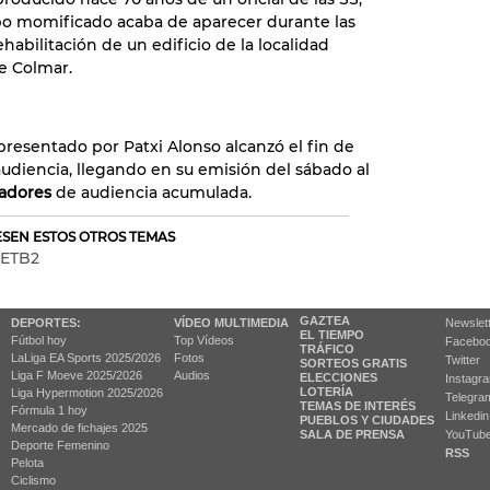
o momificado acaba de aparecer durante las
habilitación de un edificio de la localidad
e Colmar.
 presentado por Patxi Alonso alcanzó el fin de
udiencia, llegando en su emisión del sábado al
tadores
de audiencia acumulada.
RESEN ESTOS OTROS TEMAS
ETB2
GAZTEA
DEPORTES:
VÍDEO MULTIMEDIA
Newslet
EL TIEMPO
Fútbol hoy
Top Vídeos
Facebo
TRÁFICO
LaLiga EA Sports 2025/2026
Fotos
Twitter
SORTEOS GRATIS
Liga F Moeve 2025/2026
Audios
ELECCIONES
Instagr
LOTERÍA
Liga Hypermotion 2025/2026
Telegra
TEMAS DE INTERÉS
Fórmula 1 hoy
Linkedin
PUEBLOS Y CIUDADES
Mercado de fichajes 2025
SALA DE PRENSA
YouTub
Deporte Femenino
RSS
Pelota
Ciclismo