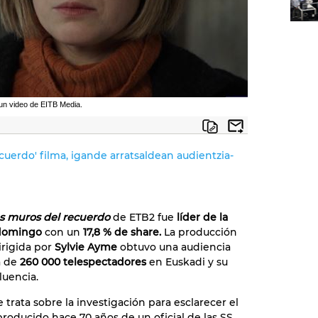
 un video de EITB Media.
cuerdo' filma, igande arratsaldean audientzia-
s muros del recuerdo
de ETB2 fue
líder de la
 domingo
con un
17,8 % de share.
La producción
irigida por
Sylvie Ayme
obtuvo una audiencia
a de
260 000 telespectadores
en Euskadi y su
luencia.
 trata sobre la investigación para esclarecer el
producido hace 70 años de un oficial de las SS,