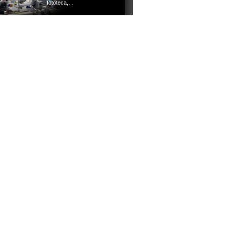
fototeca,…