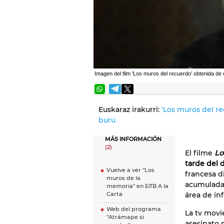
Imagen del film 'Los muros del recuerdo' obtenida de
Euskaraz irakurri:
'Los muros del re
buru
MÁS INFORMACIÓN
(2)
El filme
Lo
tarde del
Vuelve a ver "Los
francesa d
muros de la
acumulad
memoria" en EiTB A la
área de inf
Carta
Web del programa
La tv movie
"Atrámape si
asesinato 