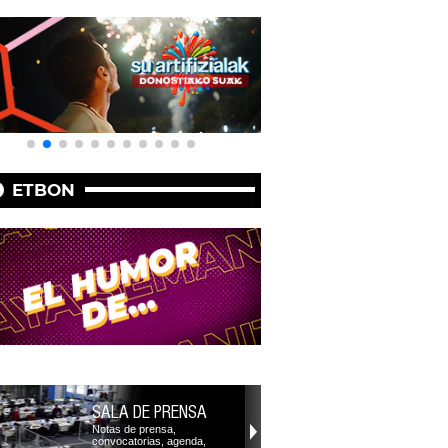
ETBON
SALA DE PRENSA
Notas de prensa,
convocatorias, agenda,