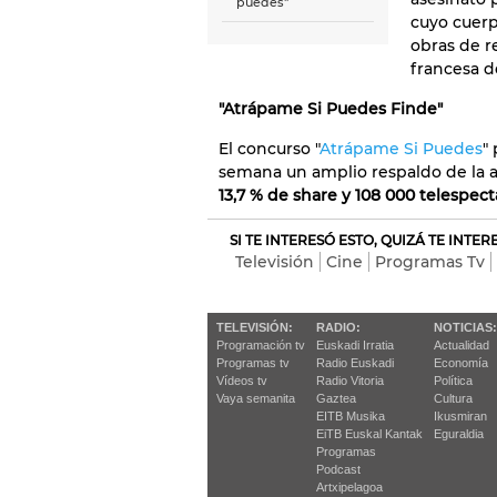
puedes"
cuyo cuerp
obras de re
francesa d
"Atrápame Si Puedes Finde"
El concurso "
Atrápame Si Puedes
"
semana un amplio respaldo de la a
13,7 % de share y 108 000 telespec
SI TE INTERESÓ ESTO, QUIZÁ TE INTE
Televisión
Cine
Programas Tv
TELEVISIÓN:
RADIO:
NOTICIAS:
Programación tv
Euskadi Irratia
Actualidad
Programas tv
Radio Euskadi
Economía
Vídeos tv
Radio Vitoria
Política
Vaya semanita
Gaztea
Cultura
EITB Musika
Ikusmiran
EiTB Euskal Kantak
Eguraldia
Programas
Podcast
Artxipelagoa