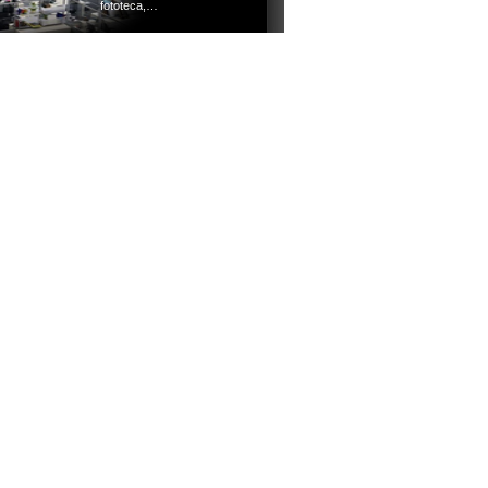
fototeca,…