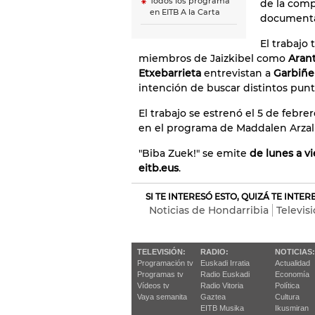
Todos los programa
de la comp
en EITB A la Carta
documenta
El trabajo
miembros de Jaizkibel como
Arant
Etxebarrieta
entrevistan a
Garbiñe 
intención de buscar distintos punt
El trabajo se estrenó el 5 de febre
en el programa de Maddalen Arzall
"Biba Zuek!" se emite
de lunes a v
eitb.eus
.
SI TE INTERESÓ ESTO, QUIZÁ TE INTE
Noticias de Hondarribia
Televis
TELEVISIÓN:
RADIO:
NOTICIAS:
Programación tv
Euskadi Irratia
Actualidad
Programas tv
Radio Euskadi
Economía
Vídeos tv
Radio Vitoria
Política
Vaya semanita
Gaztea
Cultura
EITB Musika
Ikusmiran