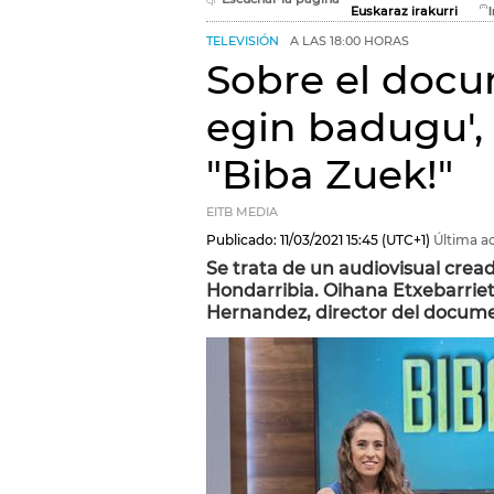
Euskaraz irakurri
TELEVISIÓN
A LAS 18:00 HORAS
Sobre el docu
egin badugu', 
"Biba Zuek!"
EITB MEDIA
Publicado:
11/03/2021
15:45
(UTC+1)
Última ac
Se trata de un audiovisual crea
Hondarribia. Oihana Etxebarriet
Hernandez, director del documen