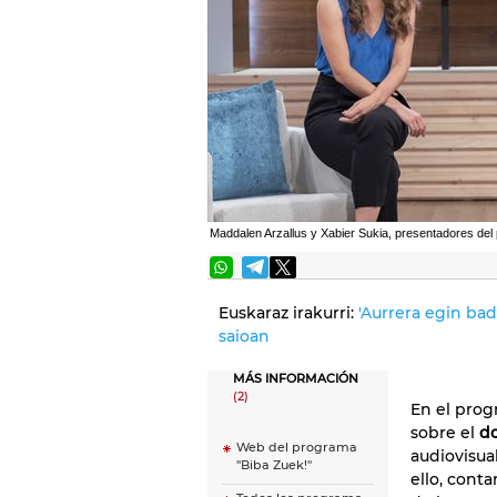
Maddalen Arzallus y Xabier Sukia, presentadores del
Euskaraz irakurri:
'Aurrera egin ba
saioan
MÁS INFORMACIÓN
(2)
En el pro
sobre el
d
Web del programa
audiovisua
"Biba Zuek!"
ello, cont