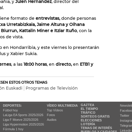
añía, y
Julen Hernandez
, director del
l.
 tiene formato de
entrevistas,
donde personas
xa Urretabizkaia, Jaime Altuna y Oihana
Biurrun, Kattalin Miner e Itziar Ituño
, con la
os de vista.
ro en Hondarribia, y este viernes lo presentarán
us y Xabier Sukia.
iernes
, a las
18:00 horas
, en
directo,
en
ETB1 y
RESEN ESTOS OTROS TEMAS
ión Euskadi
Programas de Televisión
GAZTEA
DEPORTES:
VÍDEO MULTIMEDIA
Newslet
EL TIEMPO
Fútbol hoy
Top Vídeos
Facebo
TRÁFICO
LaLiga EA Sports 2025/2026
Fotos
Twitter
SORTEOS GRATIS
Liga F Moeve 2025/2026
Audios
ELECCIONES
Instagr
LOTERÍA
Liga Hypermotion 2025/2026
Telegra
TEMAS DE INTERÉS
Fórmula 1 hoy
Linkedin
PUEBLOS Y CIUDADES