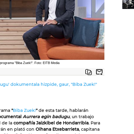
 programa "Biba Zuek!". Foto: EITB Media
dugu' dokumentala hizpide, gaur, "Biba Zuek!"
grama
"
Biba Zuek!
"
de esta tarde, hablarán
ocumental
Aurrera egin badugu
, un trabajo
l de la
compañía Jaizkibel de Hondarribia
. Para
arán en plató con
Oihana Etxebarrieta
, capitana