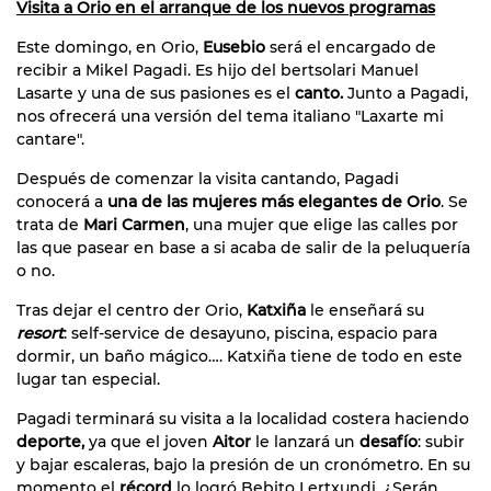
Visita a Orio en el arranque de los nuevos programas
Este domingo, en Orio,
Eusebio
será el encargado de
recibir a Mikel Pagadi. Es hijo del bertsolari Manuel
Lasarte y una de sus pasiones es el
canto.
Junto a Pagadi,
nos ofrecerá una versión del tema italiano "Laxarte mi
cantare".
Después de comenzar la visita cantando, Pagadi
conocerá a
una de las mujeres más elegantes de Orio
. Se
trata de
Mari Carmen
, una mujer que elige las calles por
las que pasear en base a si acaba de salir de la peluquería
o no.
Tras dejar el centro der Orio,
Katxiña
le enseñará su
resort
: self-service de desayuno, piscina, espacio para
dormir, un baño mágico…. Katxiña tiene de todo en este
lugar tan especial.
Pagadi terminará su visita a la localidad costera haciendo
deporte,
ya que el joven
Aitor
le lanzará un
desafío
: subir
y bajar escaleras, bajo la presión de un cronómetro. En su
momento el
récord
lo logró Bebito Lertxundi. ¿Serán