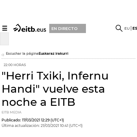
☰
EU
E
EN DIRECTO
Escuchar la página
Euskaraz irakurri
22:00 HORAS
"Herri Txiki, Infernu
Handi" vuelve esta
noche a EITB
EITB MEDIA
Publicado:
17/03/2021
12:29
(UTC+1)
Última actualización:
21/03/2021
10:41
(UTC+1)