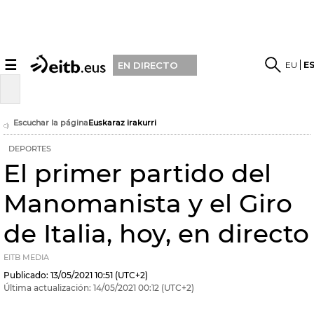
☰
EU
E
EN DIRECTO
Escuchar la página
Euskaraz irakurri
DEPORTES
El primer partido del
Manomanista y el Giro
de Italia, hoy, en directo
EITB MEDIA
Publicado:
13/05/2021
10:51
(UTC+2)
Última actualización:
14/05/2021
00:12
(UTC+2)