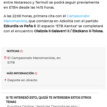
entre Notaresco y Termoli se podrá seguir previamente
en ETB4 desde las 14:15 horas.
A las 22:00 horas, primera cita con el
Campeonato
Manomanista
, que comienza en Azkoitia con el partido
Ezkurdia vs Peña II
. El espacio "ETB Kantxa" se completará
con el encuentro
Olaizola II-Salaverri II / Elezkano II-Tolosa.
NOTICIAS
(1)
El Campeonato Manomanista, en
EITB
MÁS INFORMACIÓN
(1)
Deporte en directo
SI TE INTERESÓ ESTO, QUIZÁ TE INTERESEN ESTOS OTROS
TEMAS
Euroliga Online
Noticias Deportivas Hoy