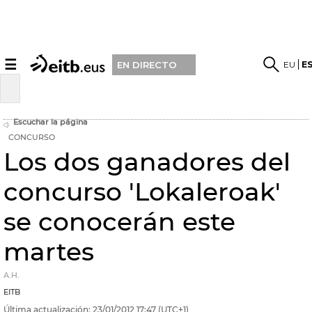
☰
EU
E
EN DIRECTO
Escuchar la página
CONCURSO
Los dos ganadores del
concurso 'Lokaleroak'
se conocerán este
martes
A.H.
EITB
Última actualización:
23/01/2012
17:47
(UTC+1)