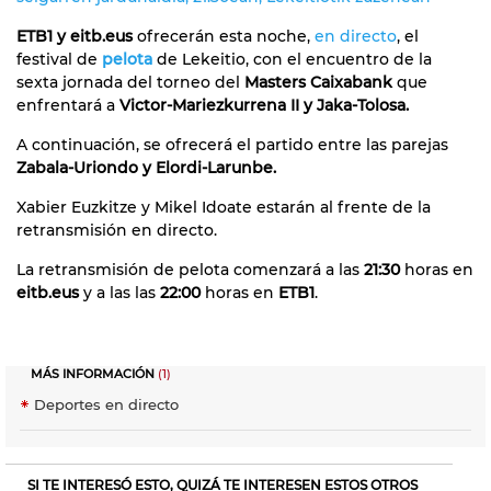
ETB1 y eitb.eus
ofrecerán esta noche,
en directo
, el
festival de
pelota
de Lekeitio, con el encuentro de la
sexta jornada del torneo del
Masters Caixabank
que
enfrentará a
Victor-Mariezkurrena II y Jaka-Tolosa.
A continuación, se ofrecerá el partido entre las parejas
Zabala-Uriondo y Elordi-Larunbe.
Xabier Euzkitze y Mikel Idoate estarán al frente de la
retransmisión en directo.
La retransmisión de pelota comenzará a las
21:30
horas en
eitb.eus
y a las las
22:00
horas en
ETB1
.
MÁS INFORMACIÓN
(1)
Deportes en directo
SI TE INTERESÓ ESTO, QUIZÁ TE INTERESEN ESTOS OTROS