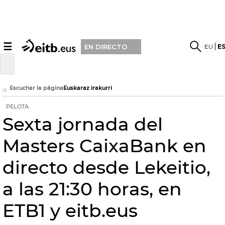
☰
EU
E
EN DIRECTO
Escuchar la página
Euskaraz irakurri
PELOTA
Sexta jornada del
Masters CaixaBank en
directo desde Lekeitio,
a las 21:30 horas, en
ETB1 y eitb.eus