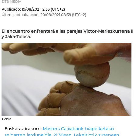
EITB MEDIA
Publicado:
19/08/2021
12:33
(UTC+2)
Última actualización:
20/08/2021
08:39
(UTC+2)
El encuentro enfrentará a las parejas Victor-Mariezkurrena II
y Jaka-Tolosa.
Pelota
Euskaraz irakurri:
Masters Caixabank txapelketako
seigarren jardunaldia, 21:30ean, Lekeitiotik zuzenean