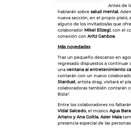
Antes de l
hablarán sobre
salud mental.
Adem
nueva sección, en el propio plató,
alguno de los invitados/as que ofr
colaborador
Mikel Elizegi
, con el 
conexión con
Aritz Ganboa
.
Más novedades
Tras un pequeño descanso en agost
regresado dispuestos a continuar 
una
ventana al entretenimiento c
contarán con un nuevo colaborador
Stardust
, artista drag, visitará el
colaboradoras también contarán 
Bizia".
Entre los colaboradores no faltará
Vidal Salcedo
, el músico
Agus Bara
Artano y Ana Goitia.
Asier Maia
tamp
presencia especial de las personas