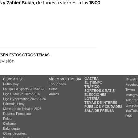
 y Zabier Sukia
, de lunes a viernes, a las
18:00
RESEN ESTOS OTROS TEMAS
evisión
GAZTEA
DEPORTES:
VÍDEO MULTIMEDIA
Newslet
EL TIEMPO
Fútbol hoy
Top Vídeos
Facebo
TRÁFICO
LaLiga EA Sports 2025/2026
Fotos
Twitter
SORTEOS GRATIS
Liga F Moeve 2025/2026
Audios
ELECCIONES
Instagr
LOTERÍA
Liga Hypermotion 2025/2026
Telegra
TEMAS DE INTERÉS
Fórmula 1 hoy
Linkedin
PUEBLOS Y CIUDADES
Mercado de fichajes 2025
SALA DE PRENSA
YouTub
Deporte Femenino
RSS
Pelota
Ciclismo
Baloncesto
Otros deportes