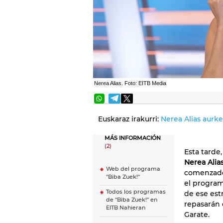
Nerea Alias. Foto: EITB Media
Euskaraz irakurri:
Nerea Alias aurke
MÁS INFORMACIÓN
(2)
Esta tarde
Nerea Alia
Web del programa
comenzado
"Biba Zuek!"
el progra
Todos los programas
de ese est
de ''Biba Zuek!'' en
repasarán 
EITB Nahieran
Garate.