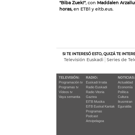
"Biba Zuek!"
, con
Maddalen Arzallus
horas,
en ETB1 y eitb.eus.
SI TE INTERESÓ ESTO, QUIZÁ TE INTE
Televisión Euskadi
Series de Tel
TELEVISIÓN:
RADIO:
NOTICIAS:
Programación tv
Euskadi Irratia
Actualidad
Programas tv
Radio Euskadi
Economía
Vídeos tv
Radio Vitoria
Política
Vaya semanita
Gaztea
Cultura
EITB Musika
Ikusmiran
EiTB Euskal Kantak
Eguraldia
Programas
Podcast
Artxipelagoa