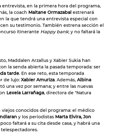
a entrevista, en la primera hora del programa,
ás, la coach
Maitane Ormazabal
estrenará
 en la que tendrá una entrevista especial con
ecen su testimonio. También estrena sección el
concurso itinerante
Happy bank
; y no faltará la
o, Maddalen Arzallus y Xabier Sukia han
con la senda abierta la pasada temporada: ser
ada tarde
. En ese reto, esta temporada
 de lujo:
Xabier Amuriza
. Además,
Albina
 plató una vez por semana; y entre las nuevas
con
Lexeia Larrañaga
, directora de "Natura
n viejos conocidos del programa: el médico
ndiaran
y los periodistas
Marta Elvira, Jon
oco faltará a su cita desde casa, y habrá una
 telespectadores.