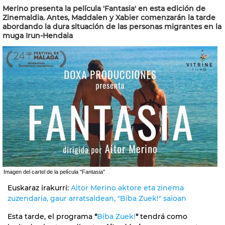
Merino presenta la película 'Fantasia' en esta edición de
Zinemaldia. Antes, Maddalen y Xabier comenzarán la tarde
abordando la dura situación de las personas migrantes en la
muga Irun-Hendaia
Imagen del cartel de la película "Fantasia"
Euskaraz irakurri:
Aitor Merino aktore eta zinema
zuzendaria, gaur arratsaldean, "Biba Zuek!" saioan
Esta tarde, el programa
"
Biba Zuek!
"
tendrá como