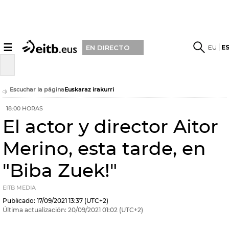
☰
EU
E
EN DIRECTO
Escuchar la página
Euskaraz irakurri
18:00 HORAS
El actor y director Aitor
Merino, esta tarde, en
"Biba Zuek!"
EITB MEDIA
Publicado:
17/09/2021
13:37
(UTC+2)
Última actualización:
20/09/2021
01:02
(UTC+2)