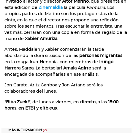
invitado al actor y director
Aitor Merino
, que presenta en
esta edición de
Zinemaldia
la película
Fantasia.
Los
propios padres de Merino son los protagonistas de la
cinta, en la que el director nos propone una reflexión
sobre los sentimientos. Tras escuchar la entrevista, una
vez más, cerrarán con una copla en forma de regalo de la
mano de
Xabier Amuriza
.
Antes, Maddalen y Xabier comenzarán la tarde
abordando la dura situación de las
personas migrantes
en la muga Irun-Hendaia, con miembros de
Irungo
Harrera Sarea
. La bertsolari
Amaia Agirre
será la
encargada de acompañarles en ese análisis.
Jon Garate, Aritz Ganboa y Jon Artano será los
colaboradores del lunes.
"Biba Zuek!"
, de lunes a viernes, en
directo,
a las
18:00
horas, en ETB1 y eitb.eus
.
MÁS INFORMACIÓN
(2)