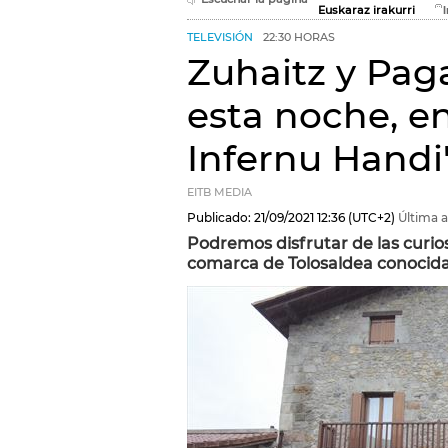
Euskaraz irakurri
TELEVISIÓN
22:30 HORAS
Zuhaitz y Paga
esta noche, en 
Infernu Handi
EITB MEDIA
Publicado:
21/09/2021
12:36
(UTC+2)
Última a
Podremos disfrutar de las curio
comarca de Tolosaldea conocida 