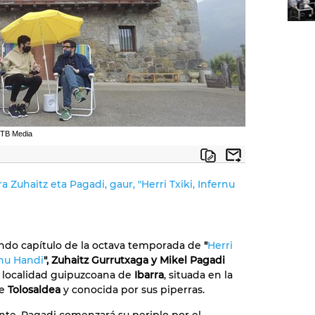
EITB Media
a Zuhaitz eta Pagadi, gaur, "Herri Txiki, Infernu
ndo capítulo de la octava temporada de
"
Herri
rnu Handi
",
Zuhaitz Gurrutxaga y Mikel Pagadi
la localidad guipuzcoana de
Ibarra
, situada en la
de
Tolosaldea
y conocida por sus piperras.