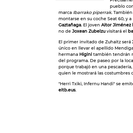
Precisamen
pueblo co
marca
Ibarrako piperrak
. También
montarse en su coche Seat 60, y a 
Gaztañaga
. El joven
Aitor Jiménez 
no de
Joxean Zubelzu
visitará el
ba
El primer invitado de Zuhaitz será
único en llevar el apellido Mendiga
hermana
Higini
también tendrán mu
del programa. De paseo por la loc
porque trabajó en una pescadería, y 
quien le mostrará las costumbres d
"Herri Txiki, Infernu Handi" se emi
eitb.eus
.