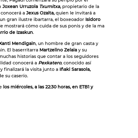
te, Pagadi comenzará su periplo por el
n
Joxean Urruzola
Txumitxa
,
propietario de la
 conocerá a
Jexus Ozaita,
quien le invitará a
un gran ilustre ibartarra, el boxeoador
Isidoro
l
e mostrará cómo cuida de sus ponis y de la ma
rrio de Izaskun
.
Xanti Mendigain
, un hombre de gran casta y
in. El baserritarra
Martzelino Zelaia
y su
chas historias que contar a los seguidores
alidad conocerá a
Pexkatero
, conocido así
finalizará la visita junto a
Iñaki Sarasola,
e su caserío.
te
los miércoles, a las 22:30 horas, en ETB1 y