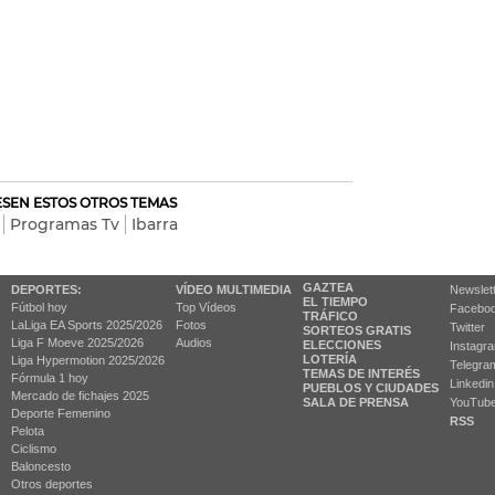
RESEN ESTOS OTROS TEMAS
Programas Tv
Ibarra
GAZTEA
DEPORTES:
VÍDEO MULTIMEDIA
Newslet
EL TIEMPO
Fútbol hoy
Top Vídeos
Facebo
TRÁFICO
LaLiga EA Sports 2025/2026
Fotos
Twitter
SORTEOS GRATIS
Liga F Moeve 2025/2026
Audios
ELECCIONES
Instagr
LOTERÍA
Liga Hypermotion 2025/2026
Telegra
TEMAS DE INTERÉS
Fórmula 1 hoy
Linkedin
PUEBLOS Y CIUDADES
Mercado de fichajes 2025
SALA DE PRENSA
YouTub
Deporte Femenino
RSS
Pelota
Ciclismo
Baloncesto
Otros deportes