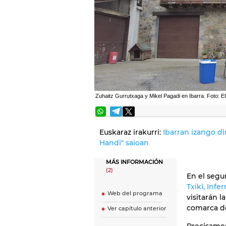
Zuhaitz Gurrutxaga y Mikel Pagadi en Ibarra. Foto: 
Euskaraz irakurri:
Ibarran izango dir
Handi" saioan
MÁS INFORMACIÓN
(2)
En el segu
Txiki, Infe
Web del programa
visitarán 
comarca 
Ver capítulo anterior