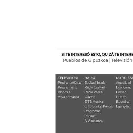
SI TE INTERESÓ ESTO, QUIZÁ TE INTE
Pueblos de Gipuzkoa
Televisión
TELEVISIÓN:
RADIO:
NOTICIAS:
Programación tv
Euskadi Irratia
Actualidad
Programas tv
Radio Euskadi
Economía
Vídeos tv
Radio Vitoria
Política
Vaya semanita
Gaztea
Cultura
EITB Musika
Ikusmiran
EiTB Euskal Kantak
Eguraldia
Programas
Podcast
Artxipelagoa