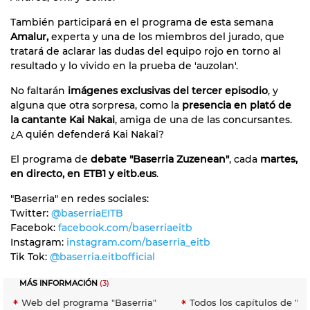
También participará en el programa de esta semana
Amalur,
experta y una de los miembros del jurado, que
tratará de aclarar las dudas del equipo rojo en torno al
resultado y lo vivido en la prueba de 'auzolan'.
No faltarán
imágenes exclusivas del tercer episodio
, y
alguna que otra sorpresa, como la
presencia en plató de
la cantante Kai Nakai
, amiga de una de las concursantes.
¿A quién defenderá Kai Nakai?
El programa de
debate "Baserria Zuzenean"
, cada
martes,
en directo, en ETB1 y eitb.eus
.
"Baserria" en redes sociales:
Twitter:
@baserriaEITB
Facebok:
facebook.com/baserriaeitb
Instagram:
instagram.com/baserria_eitb
Tik Tok:
@baserria.eitbofficial
MÁS INFORMACIÓN
(3)
Web del programa "Baserria"
Todos los capítulos de "Bas