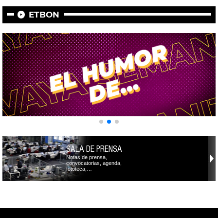
ETBON
SALA DE PRENSA
Notas de prensa,
convocatorias, agenda,
fototeca,…