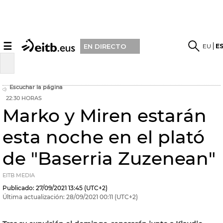
☰
EU
E
EN DIRECTO
Escuchar la página
22:30 HORAS
Marko y Miren estarán
esta noche en el plató
de "Baserria Zuzenean"
EITB MEDIA
Publicado:
27/09/2021
13:45
(UTC+2)
Última actualización:
28/09/2021
00:11
(UTC+2)