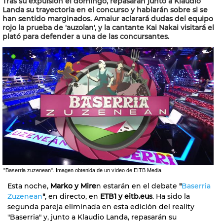
Tras su expulsión el domingo, repasarán junto a Klaudio
Landa su trayectoria en el concurso y hablarán sobre si se
han sentido marginados. Amaiur aclarará dudas del equipo
rojo la prueba de 'auzolan', y la cantante Kai Nakai visitará el
plató para defender a una de las concursantes.
"Baserria zuzenean". Imagen obtenida de un vídeo de EITB Media
Esta noche,
Marko y Mire
n estarán en el debate
"
Baserria
Zuzenean
"
, en directo, en
ETB1 y eitb.eus
. Ha sido la
segunda pareja eliminada en esta edición del reality
"Baserria" y, junto a Klaudio Landa, repasarán su