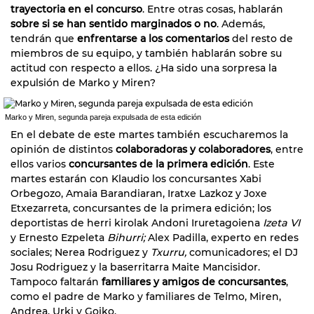
trayectoria en el concurso
. Entre otras cosas, hablarán
sobre si se han sentido marginados o no
. Además,
tendrán que
enfrentarse a los comentarios
del resto de
miembros de su equipo, y también hablarán sobre su
actitud con respecto a ellos. ¿Ha sido una sorpresa la
expulsión de Marko y Miren?
Marko y Miren, segunda pareja expulsada de esta edición
En el debate de este martes también escucharemos la
opinión de distintos
colaboradoras y colaboradores
, entre
ellos varios
concursantes de la primera edición
. Este
martes estarán con Klaudio los concursantes Xabi
Orbegozo, Amaia Barandiaran, Iratxe Lazkoz y Joxe
Etxezarreta, concursantes de la primera edición; los
deportistas de herri kirolak Andoni Iruretagoiena
Izeta VI
y Ernesto Ezpeleta
Bihurri;
Alex Padilla, experto en redes
sociales; Nerea Rodriguez y
Txurru,
comunicadores; el DJ
Josu Rodriguez y la baserritarra Maite Mancisidor.
Tampoco faltarán
familiares y amigos de concursantes
,
como el padre de Marko y familiares de Telmo, Miren,
Andrea, Urki y Goiko.