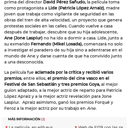
prima del director
David Pérez Sañudo,
la película toma
como protagonista a
Lide (Patricia López Arnaiz)
, madre
joven que trabaja como vigilante de seguridad en las
obras del tren de alta velocidad, un proyecto que genera
protestas sociales en las calles. Cuando vuelve a casa
después de trabajar, descubre que su hija adolescente,
Ane (Jone Laspiur)
no ha ido a dormir a casa. Lide, junto a
su exmarido
Fernando (Mikel Losada),
comenzará no solo
a investigar el paradero de su hija sino a adentrarse en el
mundo de Ane y darse cuenta de que ha convivido junto
a una desconocida.
La película fue
aclamada por la crítica y recibió varios
premios
, entre ellos,
el premio del cine vasco en el
Festival de San Sebastián y tres premios Goya,
al mejor
guion adaptado, a la mejor actriz de reparto para Patricia
López Apraiz y a la mejor actriz revelación para Jone
Laspiur. Apraiz asimismo, ganó los premios Forqué y
Feroz a la mejor actriz por su trabajo en
Ane.
MÁS INFORMACIÓN
(2)
La película, en eitb.eus
Web de EITB con las pelí