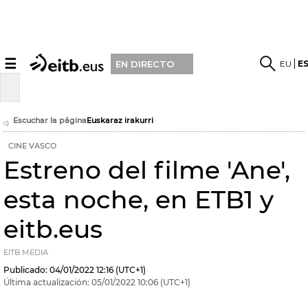
☰
EU
E
EN DIRECTO
Escuchar la página
Euskaraz irakurri
CINE VASCO
Estreno del filme 'Ane',
esta noche, en ETB1 y
eitb.eus
EITB MEDIA
Publicado:
04/01/2022
12:16
(UTC+1)
Última actualización:
05/01/2022
10:06
(UTC+1)