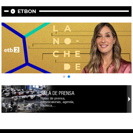
ETBON
SALA DE PRENSA
Notas de prensa,
convocatorias, agenda,
fototeca,…