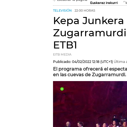
Euskaraz irakurri
TELEVISIÓN
22:00 HORAS
Kepa Junkera 
Zugarramurdi,
ETB1
EITB MEDIA
Publicado:
04/02/2022
12:18
(UTC+1)
Última 
El programa ofrecerá el espect
en las cuevas de Zugarramurdi.