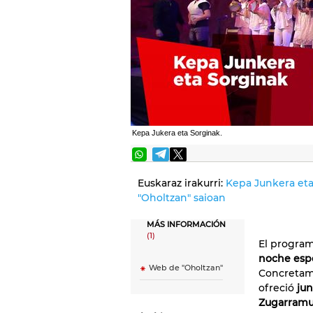
Kepa Jukera eta Sorginak.
Euskaraz irakurri:
Kepa Junkera eta
"Oholtzan" saioan
MÁS INFORMACIÓN
(1)
El program
noche esp
Web de "Oholtzan"
Concretame
ofreció
jun
Zugarramu