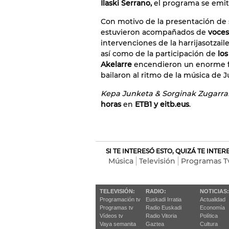
Ilaski Serrano,
el programa se emiti
Con motivo de la presentación de 
estuvieron acompañados de
voces,
intervenciones de la harrijasotzail
así como de la participación de
los
Akelarre
encendieron un enorme fue
bailaron al ritmo de la música de J
Kepa Junketa & Sorginak Zugarr
horas
en
ETB1 y eitb.eus
.
SI TE INTERESÓ ESTO, QUIZÁ TE INTE
Música
Televisión
Programas T
TELEVISIÓN:
RADIO:
NOTICIAS:
Programación tv
Euskadi Irratia
Actualidad
Programas tv
Radio Euskadi
Economía
Vídeos tv
Radio Vitoria
Política
Vaya semanita
Gaztea
Cultura