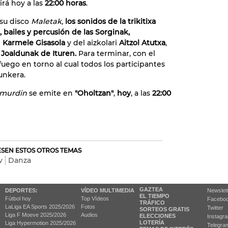
rá hoy a las
22:00 horas
.
su disco
Maletak,
los sonidos de la trikitixa
 bailes y percusión de las Sorginak,
e
Karmele Gisasola
y del aizkolari
Aitzol Atutxa
,
 Joaldunak de Ituren.
Para terminar, con el
go en torno al cual todos los participantes
unkera.
amurdin
se emite en
"Oholtzan"
,
hoy
, a las
22:00
RESEN ESTOS OTROS TEMAS
v
Danza
GAZTEA
DEPORTES:
VÍDEO MULTIMEDIA
Newslet
EL TIEMPO
Fútbol hoy
Top Vídeos
Facebo
TRÁFICO
LaLiga EA Sports 2025/2026
Fotos
Twitter
SORTEOS GRATIS
Liga F Moeve 2025/2026
Audios
ELECCIONES
Instagr
LOTERÍA
Liga Hypermotion 2025/2026
Telegra