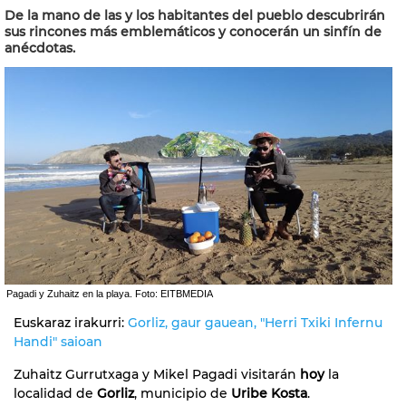
De la mano de las y los habitantes del pueblo descubrirán
sus rincones más emblemáticos y conocerán un sinfín de
anécdotas.
Pagadi y Zuhaitz en la playa. Foto: EITBMEDIA
Euskaraz irakurri:
Gorliz, gaur gauean, "Herri Txiki Infernu
Handi" saioan
Zuhaitz Gurrutxaga y Mikel Pagadi visitarán
hoy
la
localidad de
Gorliz
, municipio de
Uribe Kosta
.