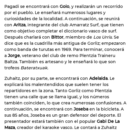
Pagadi se encontrará con
Goio
, y realizarán un recorrido
por el pueblo. Le enseñará numerosos lugares y
curiosidades de la localidad. A continuación, se reunirá
con
Aritza
, integrante del club Amarratz Surf, que tienen
como objetivo completar el diccionario vasco de surf.
Después charlará con
Bittor
, miembro de
Los Urris
. Se
dice que es la cuadrilla más antigua de Gorliz; empezaron
como banda de turutas en 1969. Para terminar, conocerá
a
Jorge
, veterano del club de remo Plentzia Traineru
Baltza. También es artesano y le enseñará lo que son
trofeos
Bateratxuak
.
Zuhaitz, por su parte, se encontrará con
Adelaida
. Le
explicará los malentendidos que suelen tener los
repartidores en la zona. Tanto Gorliz como Plentzia
tienen una calle que se llama igual, y los números
también coinciden, lo que crea numerosas confusiones. A
continuación, se encontrará con
Joseba
en la bicicleta. A
sus 85 años, Joseba es un gran defensor del deporte. El
presentador estará también con el popular
Gabi De La
Maza
, creador del karaoke vasco. Le contará a Zuhaitz