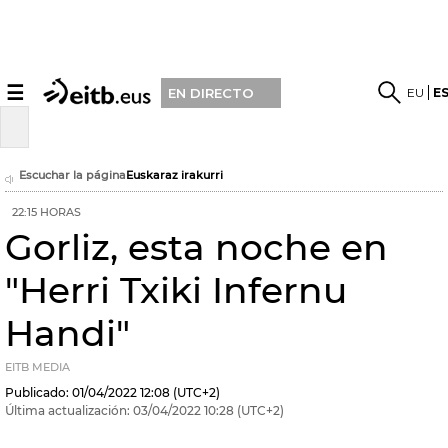
☰
EU
E
EN DIRECTO
Escuchar la página
Euskaraz irakurri
22:15 HORAS
Gorliz, esta noche en
"Herri Txiki Infernu
Handi"
EITB MEDIA
Publicado:
01/04/2022
12:08
(UTC+2)
Última actualización:
03/04/2022
10:28
(UTC+2)