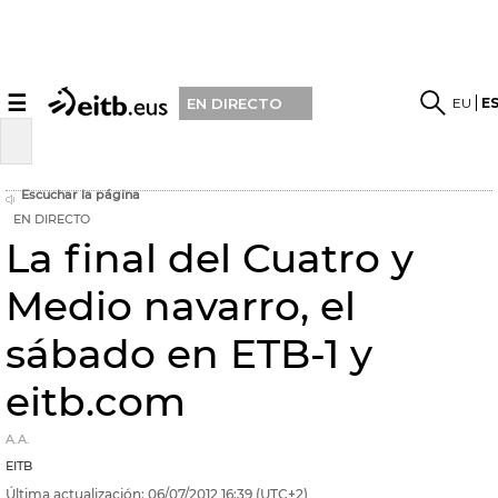
☰
EU
E
EN DIRECTO
Escuchar la página
EN DIRECTO
La final del Cuatro y
Medio navarro, el
sábado en ETB-1 y
eitb.com
A.A.
EITB
Última actualización:
06/07/2012
16:39
(UTC+2)