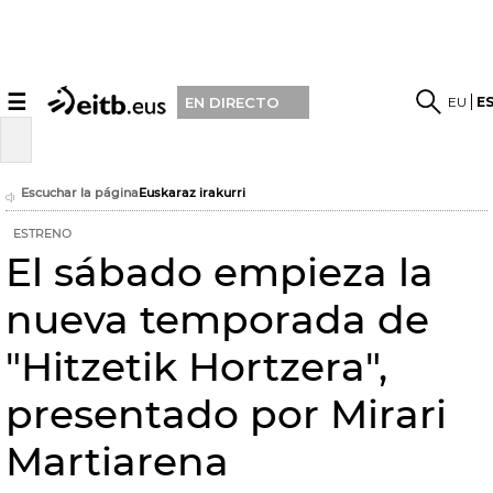
☰
EU
E
EN DIRECTO
Escuchar la página
Euskaraz irakurri
ESTRENO
El sábado empieza la
nueva temporada de
"Hitzetik Hortzera",
presentado por Mirari
Martiarena