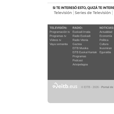
SI TE INTERESÓ ESTO, QUIZÁ TE INTE
Televisión
Series de Televisión
TELEVISIÓN:
RADIO:
NOTICIAS:
Programación tv
Euskadi Irratia
Actualidad
Programas tv
Radio Euskadi
Economía
Vídeos tv
Radio Vitoria
Política
Vaya semanita
Gaztea
Cultura
EITB Musika
Ikusmiran
EiTB Euskal Kantak
Eguraldia
Programas
Podcast
Artxipelagoa
© EITB - 2026
-
Portal de