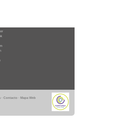
ter
ok
am
m
e
a
-
Contacto
-
Mapa Web