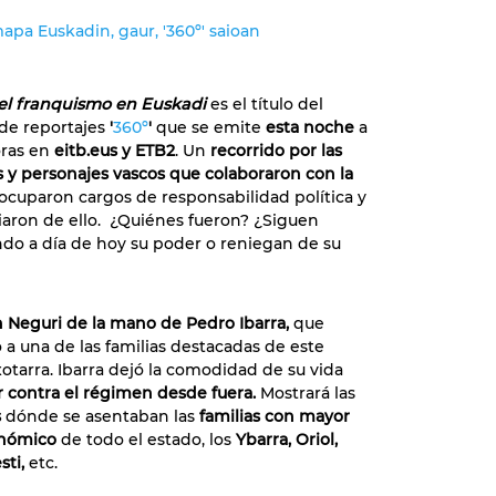
pa Euskadin, gaur, '360º' saioan
el franquismo en Euskadi
es el título del
de reportajes
'
360º
'
que se emite
esta noche
a
ras en
eitb.eus y ETB2
.
Un
recorrido por las
s y personajes vascos que colaboraron con la
 ocuparon cargos de responsabilidad política y
iaron de ello. ¿Quiénes fueron? ¿Siguen
o a día de hoy su poder o reniegan de su
 Neguri de la mano de Pedro Ibarra,
que
 a una de las familias destacadas de este
xotarra. Ibarra dejó la comodidad de su vida
 contra el régimen desde fuera.
Mostrará las
s
dónde se asentaban las
familias con mayor
nómico
de todo el estado, los
Ybarra, Oriol,
sti,
etc.