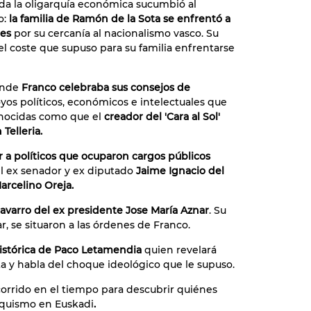
da la oligarquía económica sucumbió al
o:
la familia de Ramón de la Sota se enfrentó a
nes
por su cercanía al nacionalismo vasco. Su
el coste que supuso para su familia enfrentarse
nde
Franco celebraba sus consejos de
yos políticos, económicos e intelectuales que
onocidas como que el
creador del 'Cara al Sol'
Telleria.
r a políticos que ocuparon cargos públicos
 el ex senador y ex diputado
Jaime Ignacio del
arcelino Oreja.
avarro del ex presidente Jose María Aznar
. Su
r, se situaron a las órdenes de Franco.
histórica de Paco Letamendia
quien revelará
ta y habla del choque ideológico que le supuso.
orrido en el tiempo para descubrir quiénes
nquismo en Euskadi
.