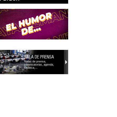
SALA DE PRENSA
Notas de prensa,
convocatorias, agenda,
fototeca,…