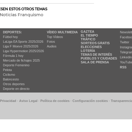
RESEN ESTOS OTROS TEMAS
Noticias Franquismo
GAZTEA
DEPORTES:
VÍDEO MULTIMEDIA
Newslet
EL TIEMPO
Fútbol hoy
Top Vídeos
Facebo
TRÁFICO
LaLiga EA Sports 2025/2026
Fotos
Twitter
SORTEOS GRATIS
Liga F Moeve 2025/2026
Audios
ELECCIONES
Instagr
LOTERÍA
Liga Hypermotion 2025/2026
Telegra
TEMAS DE INTERÉS
Fórmula 1 hoy
Linkedin
PUEBLOS Y CIUDADES
Mercado de fichajes 2025
SALA DE PRENSA
YouTub
Deporte Femenino
RSS
Pelota
Ciclismo
Baloncesto
Otros deportes
Deporte en directo
 Privacidad
-
Aviso Legal
-
Política de cookies
-
Configuración cookies
-
Transparenci