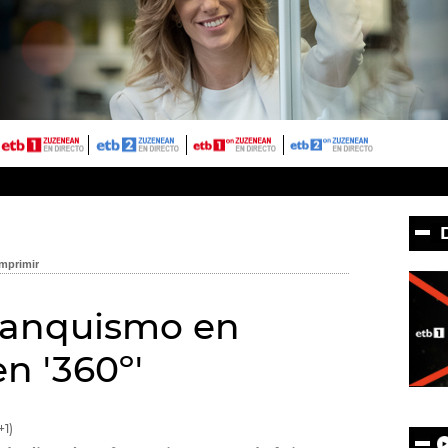
ranquismo en
en '360º'
1)