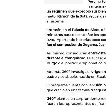
Pero no to
franquism
un régimen que expropió sus bie
nieto,
Ramón de la Sota,
recuerda 
al sistema.
Entrarán en el
Palacio de Aiete,
dó
ministros
para desentrañar los apo
tuvo. Aportando historias poco c
fue el compositor de Zegama, Juan 
Así mismo, conseguirán
entrevista
durante el franquismo
. Es el caso
Burgo
o el político y diplomático
M
Además, 360º investiga el
origen n
padre y su abuelo, nacido en Etxala
El programa cuenta con la
visión 
que creció en una familia franquis
'360º'
plantea un sorprendente rec
fueron los representantes del fra