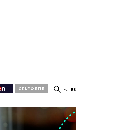
GRUPO EITB
EU
ES