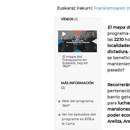
Euskaraz irakurri:
Frankismoaren ma
VÍDEOS
(1)
El mapa d
programa 
las
22:10
ho
localidade
dictadura
,
El mapa del
se benefic
franquismo en
Euskadi, hoy en
manteniend
'360º'
pasado?
MÁS INFORMACIÓN
Recorrerán
(2)
perteneció
barrio get
Web del programa
para
luchar
'360º'
mansione
Ver los episodios del
poder eco
programa en EiTB a
Areilza, Are
la Carta