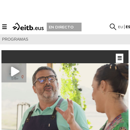
☰
EU
E
EN DIRECTO
PROGRAMAS
☰