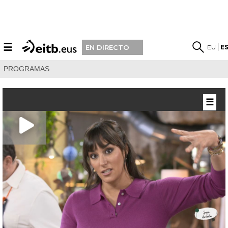
☰
EU
E
EN DIRECTO
PROGRAMAS
☰