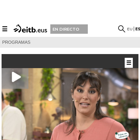
☰
EU
E
EN DIRECTO
PROGRAMAS
☰