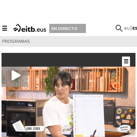
☰
EU
E
EN DIRECTO
PROGRAMAS
☰