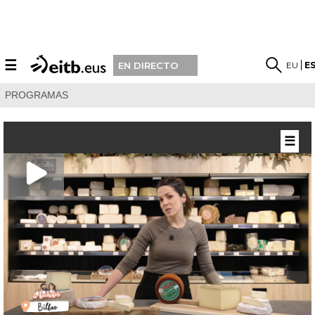
☰
EU
E
EN DIRECTO
PROGRAMAS
☰