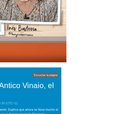
Escuchar la página
Antico Vinaio, el
0:30
(UTC+2)
mento. Explica que ahora se lleva mucho el