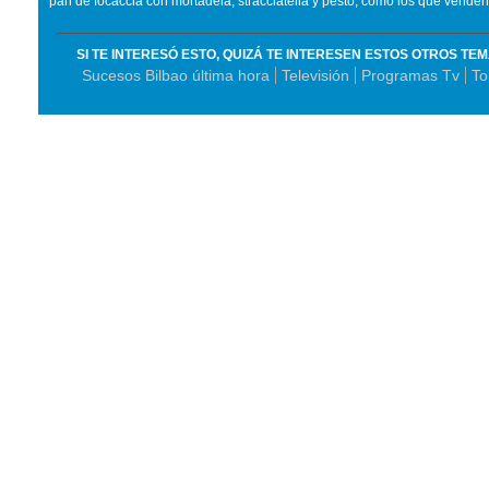
pan de focaccia con mortadela, stracciatella y pesto, como los que venden
SI TE INTERESÓ ESTO, QUIZÁ TE INTERESEN ESTOS OTROS TE
Sucesos Bilbao última hora
Televisión
Programas Tv
To