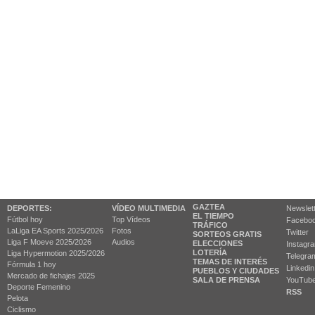
GAZTEA
DEPORTES:
VÍDEO MULTIMEDIA
Newslet
EL TIEMPO
Fútbol hoy
Top Vídeos
Facebo
TRÁFICO
LaLiga EA Sports 2025/2026
Fotos
Twitter
SORTEOS GRATIS
Liga F Moeve 2025/2026
Audios
ELECCIONES
Instagr
LOTERÍA
Liga Hypermotion 2025/2026
Telegra
TEMAS DE INTERÉS
Fórmula 1 hoy
Linkedin
PUEBLOS Y CIUDADES
Mercado de fichajes 2025
SALA DE PRENSA
YouTub
Deporte Femenino
RSS
Pelota
Ciclismo