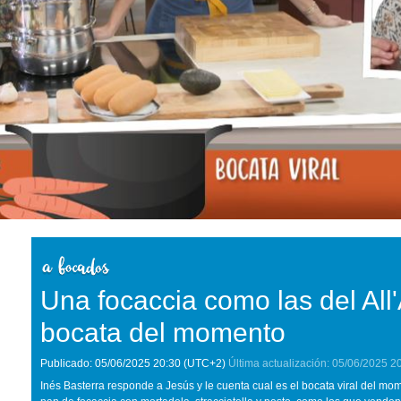
Una focaccia como las del All'
bocata del momento
Publicado:
05/06/2025
20:30
(UTC+2)
Última actualización:
05/06/2025
2
Inés Basterra responde a Jesús y le cuenta cual es el bocata viral del mo