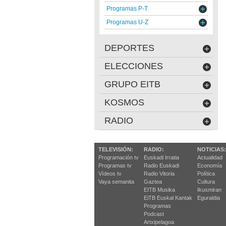
Programas P-T
Programas U-Z
DEPORTES
ELECCIONES
GRUPO EITB
KOSMOS
RADIO
TELEVISIÓN:
RADIO:
NOTICIAS:
Programación tv
Euskadi Irratia
Actualidad
Programas tv
Radio Euskadi
Economía
Vídeos tv
Radio Vitoria
Política
Vaya semanita
Gaztea
Cultura
EITB Musika
Ikusmiran
EiTB Euskal Kantak
Eguraldia
Programas
Podcast
Artxipelagoa