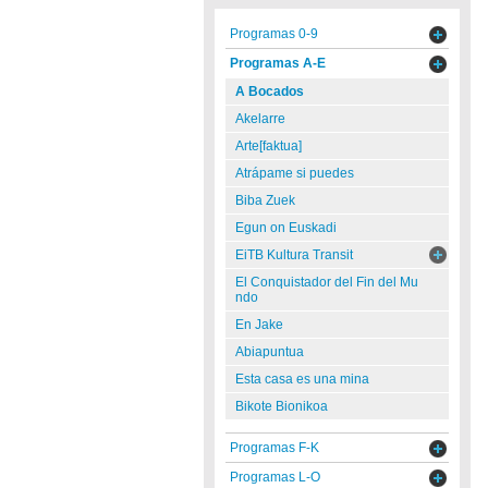
Programas 0-9
Programas A-E
A Bocados
Akelarre
Arte[faktua]
Atrápame si puedes
Biba Zuek
Egun on Euskadi
EiTB Kultura Transit
El Conquistador del Fin del Mu
ndo
En Jake
Abiapuntua
Esta casa es una mina
Bikote Bionikoa
Programas F-K
Programas L-O