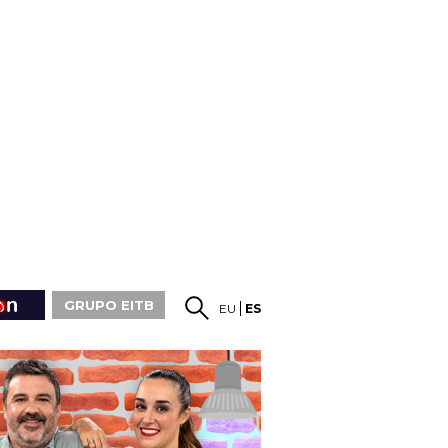
GRUPO EITB
EU
ES