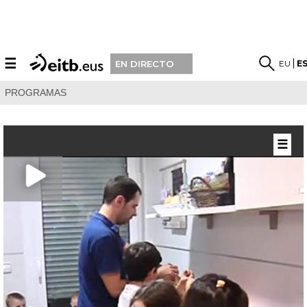
☰
EU
E
EN DIRECTO
PROGRAMAS
☰