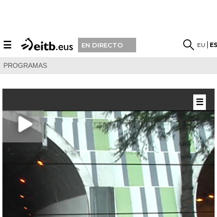
☰
EU
E
EN DIRECTO
PROGRAMAS
☰