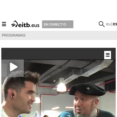
☰
EU
E
EN DIRECTO
PROGRAMAS
☰