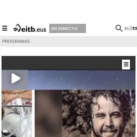
☰
EU
E
EN DIRECTO
PROGRAMAS
☰