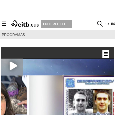
☰
EU
E
EN DIRECTO
PROGRAMAS
☰