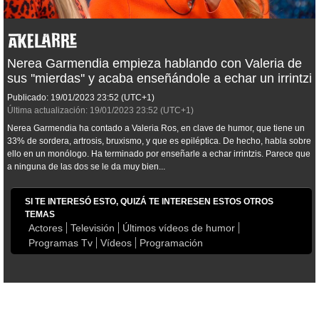
Nerea Garmendia empieza hablando con Valeria de
sus ''mierdas'' y acaba enseñándole a echar un irrintzi
Publicado:
19/01/2023
23:52
(UTC+1)
Última actualización:
19/01/2023
23:52
(UTC+1)
Nerea Garmendia ha contado a Valeria Ros, en clave de humor, que tiene un
33% de sordera, artrosis, bruxismo, y que es epiléptica. De hecho, habla sobre
ello en un monólogo. Ha terminado por enseñarle a echar irrintzis. Parece que
a ninguna de las dos se le da muy bien...
SI TE INTERESÓ ESTO, QUIZÁ TE INTERESEN ESTOS OTROS
TEMAS
Actores
Televisión
Últimos vídeos de humor
Programas Tv
Vídeos
Programación