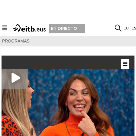
☰
EU
E
EN DIRECTO
PROGRAMAS
☰