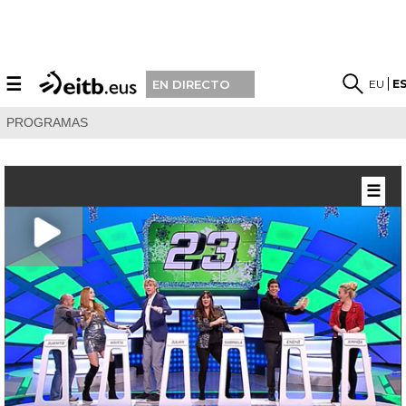
☰
EU
E
EN DIRECTO
PROGRAMAS
☰