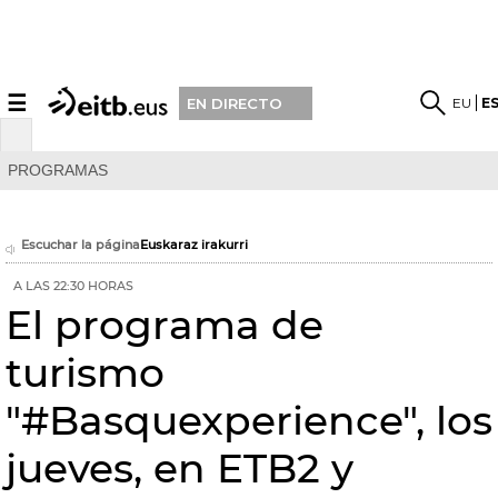
☰
EU
E
EN DIRECTO
PROGRAMAS
Escuchar la página
Euskaraz irakurri
A LAS 22:30 HORAS
El programa de
turismo
"#Basquexperience", los
jueves, en ETB2 y