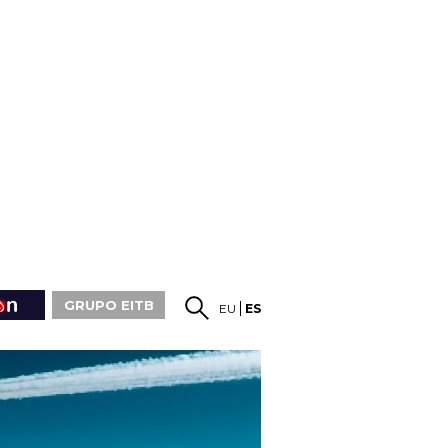
GRUPO EITB
EU
ES