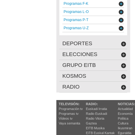
Programas F-K
Programas L-O
Programas P-T
Programas U-Z
DEPORTES
ELECCIONES
GRUPO EITB
KOSMOS
RADIO
TELEVISIÓN:
RADIO:
NOTICIAS:
Programación tv
Euskadi Irratia
Actualidad
Programas tv
Radio Euskadi
Economía
Vídeos tv
Radio Vitoria
Política
Vaya semanita
Gaztea
Cultura
EITB Musika
Ikusmiran
EiTB Euskal Kantak
Eguraldia