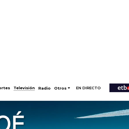
EN DIRECTO
Televisión
rtes
Radio
Otros