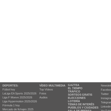
GAZTEA
DEPORTES:
VÍDEO MULTIMEDIA
Newslet
EL TIEMPO
Fútbol hoy
Top Vídeos
Facebo
TRÁFICO
LaLiga EA Sports 2025/2026
Fotos
Twitter
SORTEOS GRATIS
Liga F Moeve 2025/2026
Audios
ELECCIONES
Instagr
LOTERÍA
Liga Hypermotion 2025/2026
Telegra
TEMAS DE INTERÉS
Fórmula 1 hoy
Linkedin
PUEBLOS Y CIUDADES
Mercado de fichajes 2025
SALA DE PRENSA
YouTub