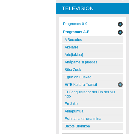
TELEVISION
Programas 0-9
Programas A-E
A Bocados
Akelarre
Arte[faktua]
Atrápame si puedes
Biba Zuek
Egun on Euskadi
EiTB Kultura Transit
El Conquistador del Fin del Mu
ndo
En Jake
Abiapuntua
Esta casa es una mina
Bikote Bionikoa