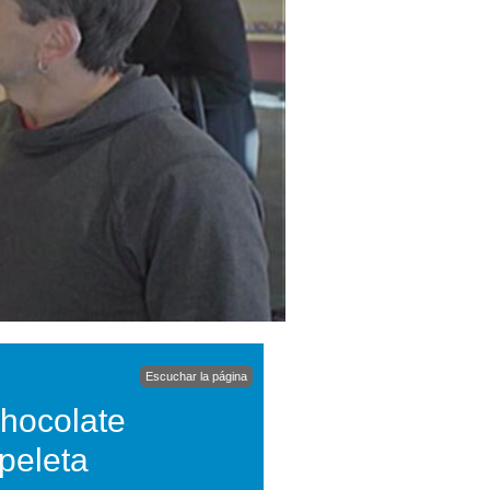
Escuchar la página
chocolate
peleta