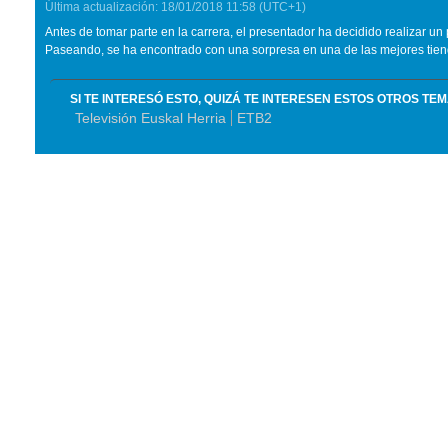
Última actualización:
18/01/2018
11:58
(UTC+1)
Antes de tomar parte en la carrera, el presentador ha decidido realizar un 
Paseando, se ha encontrado con una sorpresa en una de las mejores tien
SI TE INTERESÓ ESTO, QUIZÁ TE INTERESEN ESTOS OTROS TE
Televisión Euskal Herria
ETB2