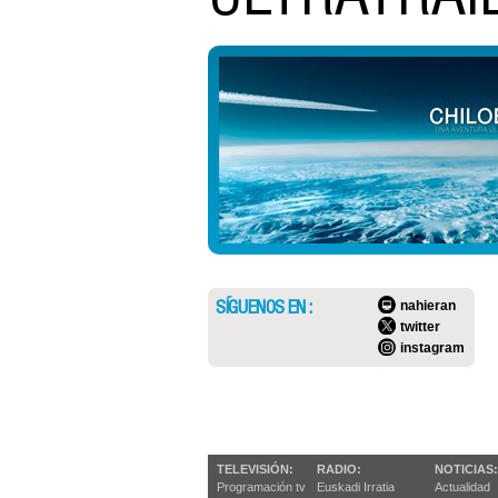
SÍGUENOS EN :
nahieran
twitter
instagram
TELEVISIÓN:
RADIO:
NOTICIAS:
Programación tv
Euskadi Irratia
Actualidad