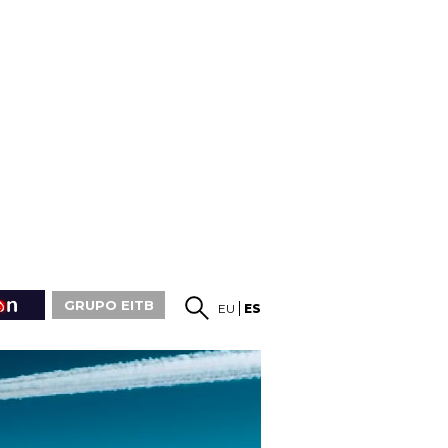
GRUPO EITB
EU
ES