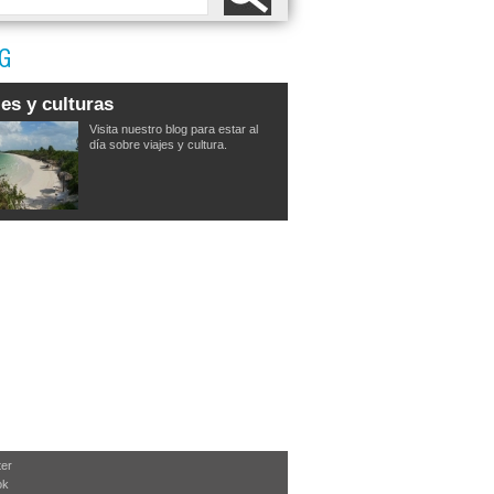
G
jes y culturas
Visita nuestro blog para estar al
día sobre viajes y cultura.
ter
ok