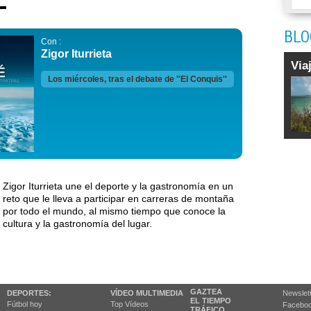
BLO
Con :
Zigor Iturrieta
Via
Los miércoles, tras el debate de ''El Conquis''
Zigor Iturrieta une el deporte y la gastronomía en un
reto que le lleva a participar en carreras de montaña
por todo el mundo, al mismo tiempo que conoce la
cultura y la gastronomía del lugar.
GAZTEA
DEPORTES:
VÍDEO MULTIMEDIA
Newslet
EL TIEMPO
Fútbol hoy
Top Vídeos
Facebo
TRÁFICO