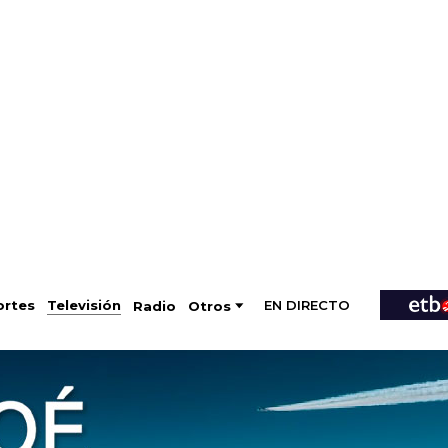
EN DIRECTO
Televisión
rtes
Radio
Otros