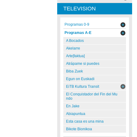
TELEVISION
Programas 0-9
Programas A-E
A Bocados
Akelarre
Arte[faktua]
Atrápame si puedes
Biba Zuek
Egun on Euskadi
EiTB Kultura Transit
El Conquistador del Fin del Mu
ndo
En Jake
Abiapuntua
Esta casa es una mina
Bikote Bionikoa