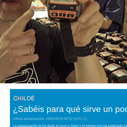
¿Sabéis para qué sirve un po
Última actualización:
25/01/2018
00:52
(UTC+1)
La organización le ha dado el suyo a Zigor y él mismo nos ha explicado 