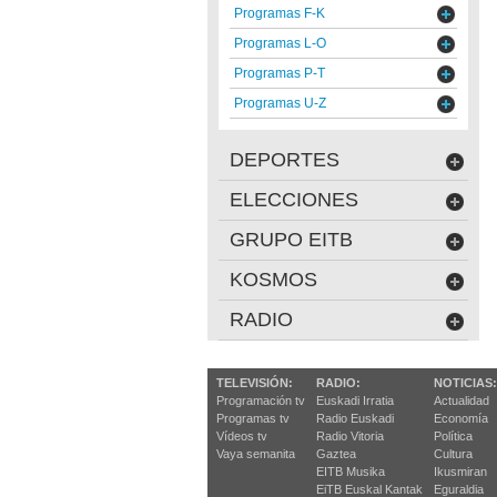
Programas F-K
Programas L-O
Programas P-T
Programas U-Z
DEPORTES
ELECCIONES
GRUPO EITB
KOSMOS
RADIO
TELEVISIÓN:
RADIO:
NOTICIAS:
Programación tv
Euskadi Irratia
Actualidad
Programas tv
Radio Euskadi
Economía
Vídeos tv
Radio Vitoria
Política
Vaya semanita
Gaztea
Cultura
EITB Musika
Ikusmiran
EiTB Euskal Kantak
Eguraldia