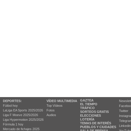
GAZTEA
DEPORTES:
VÍDEO MULTIMEDIA
Newslet
EL TIEMPO
Fútbol hoy
Top Vídeos
Facebo
TRÁFICO
LaLiga EA Sports 2025/2026
Fotos
Twitter
SORTEOS GRATIS
Liga F Moeve 2025/2026
Audios
ELECCIONES
Instagr
LOTERÍA
Liga Hypermotion 2025/2026
Telegra
TEMAS DE INTERÉS
Fórmula 1 hoy
Linkedin
PUEBLOS Y CIUDADES
Mercado de fichajes 2025
SALA DE PRENSA
YouTub