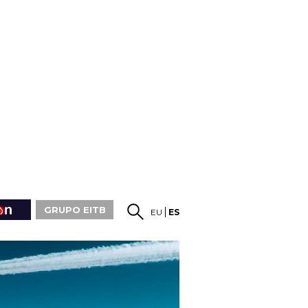
GRUPO EITB
EU
ES