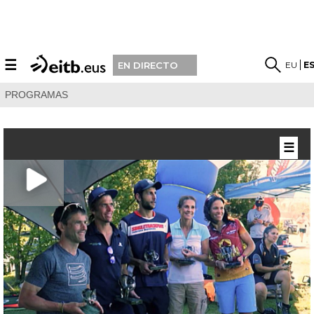
☰
EU
E
EN DIRECTO
PROGRAMAS
☰