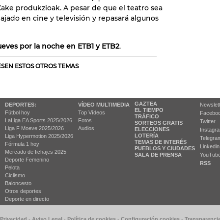
Xake produkzioak. A pesar de que el teatro sea
bajado en cine y televisión y repasará algunos
ueves por la noche en ETB1 y ETB2
.
RESEN ESTOS OTROS TEMAS
GAZTEA
DEPORTES:
VÍDEO MULTIMEDIA
Newslet
EL TIEMPO
Fútbol hoy
Top Vídeos
Facebo
TRÁFICO
LaLiga EA Sports 2025/2026
Fotos
Twitter
SORTEOS GRATIS
Liga F Moeve 2025/2026
Audios
ELECCIONES
Instagr
LOTERÍA
Liga Hypermotion 2025/2026
Telegra
TEMAS DE INTERÉS
Fórmula 1 hoy
Linkedin
PUEBLOS Y CIUDADES
Mercado de fichajes 2025
SALA DE PRENSA
YouTub
Deporte Femenino
RSS
Pelota
Ciclismo
Baloncesto
Otros deportes
Deporte en directo
 Privacidad
-
Aviso Legal
-
Política de cookies
-
Configuración cookies
-
Transparenci