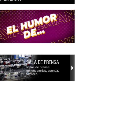
SALA DE PRENSA
Notas de prensa,
convocatorias, agenda,
fototeca,…