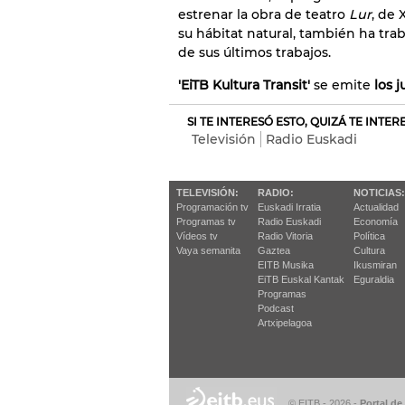
estrenar la obra de teatro
Lur
, de 
su hábitat natural, también ha tra
de sus últimos trabajos.
'EiTB Kultura Transit'
se emite
los j
SI TE INTERESÓ ESTO, QUIZÁ TE INTE
Televisión
Radio Euskadi
TELEVISIÓN:
RADIO:
NOTICIAS:
Programación tv
Euskadi Irratia
Actualidad
Programas tv
Radio Euskadi
Economía
Vídeos tv
Radio Vitoria
Política
Vaya semanita
Gaztea
Cultura
EITB Musika
Ikusmiran
EiTB Euskal Kantak
Eguraldia
Programas
Podcast
Artxipelagoa
© EITB - 2026
-
Portal de