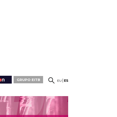
GRUPO EITB
EU
ES