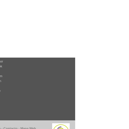
ter
ok
am
m
e
a
-
Contacto
-
Mapa Web