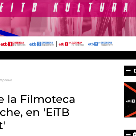
e la Filmoteca
che, en 'EiTB
t'