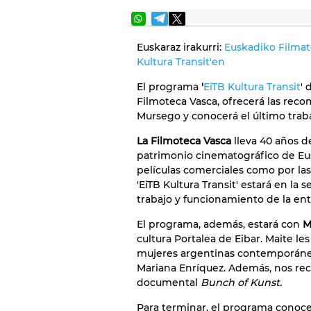
Euskaraz irakurri:
Euskadiko Filmat
Kultura Transit'en
El programa
'
EiTB Kultura Transit
' 
Filmoteca Vasca, ofrecerá las reco
Mursego y conocerá el último trabaj
La Filmoteca Vasca
lleva 40 años d
patrimonio cinematográfico de Eus
películas comerciales como por la
'EiTB Kultura Transit' estará en la 
trabajo y funcionamiento de la ent
El programa, además, estará con
M
cultura Portalea de Eibar. Maite l
mujeres argentinas contemporánea
Mariana Enríquez. Además, nos rec
documental
Bunch of Kunst.
Para terminar, el programa conoce